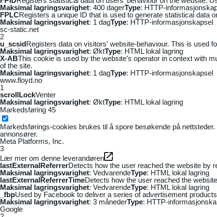
FPID
Registers statistical data on users' behaviour on the website. Us
Maksimal lagringsvarighet
: 400 dager
Type
: HTTP-informasjonskap
FPLC
Registers a unique ID that is used to generate statistical data 
Maksimal lagringsvarighet
: 1 dag
Type
: HTTP-informasjonskapsel
sc-static.net
2
u_scsid
Registers data on visitors' website-behaviour. This is used fo
Maksimal lagringsvarighet
: Økt
Type
: HTML lokal lagring
X-AB
This cookie is used by the website’s operator in context with mul
of the site.
Maksimal lagringsvarighet
: 1 dag
Type
: HTTP-informasjonskapsel
www.floyd.no
1
scrollLock
Venter
Maksimal lagringsvarighet
: Økt
Type
: HTML lokal lagring
Markedsføring
45
Markedsførings-cookies brukes til å spore besøkende på nettsteder. 
annonsører.
Meta Platforms, Inc.
3
Lær mer om denne leverandøren
lastExternalReferrer
Detects how the user reached the website by re
Maksimal lagringsvarighet
: Vedvarende
Type
: HTML lokal lagring
lastExternalReferrerTime
Detects how the user reached the website 
Maksimal lagringsvarighet
: Vedvarende
Type
: HTML lokal lagring
_fbp
Used by Facebook to deliver a series of advertisement products s
Maksimal lagringsvarighet
: 3 måneder
Type
: HTTP-informasjonska
Google
2