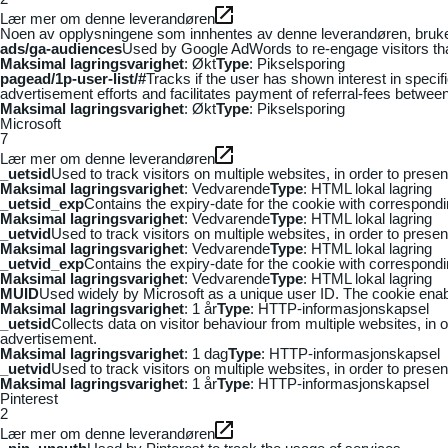
Lær mer om denne leverandøren
Noen av opplysningene som innhentes av denne leverandøren, brukes t
ads/ga-audiences
Used by Google AdWords to re-engage visitors that
Maksimal lagringsvarighet
: Økt
Type
: Pikselsporing
pagead/1p-user-list/#
Tracks if the user has shown interest in speci
advertisement efforts and facilitates payment of referral-fees betwee
Maksimal lagringsvarighet
: Økt
Type
: Pikselsporing
Microsoft
7
Lær mer om denne leverandøren
_uetsid
Used to track visitors on multiple websites, in order to prese
Maksimal lagringsvarighet
: Vedvarende
Type
: HTML lokal lagring
_uetsid_exp
Contains the expiry-date for the cookie with correspond
Maksimal lagringsvarighet
: Vedvarende
Type
: HTML lokal lagring
_uetvid
Used to track visitors on multiple websites, in order to prese
Maksimal lagringsvarighet
: Vedvarende
Type
: HTML lokal lagring
_uetvid_exp
Contains the expiry-date for the cookie with correspond
Maksimal lagringsvarighet
: Vedvarende
Type
: HTML lokal lagring
MUID
Used widely by Microsoft as a unique user ID. The cookie ena
Maksimal lagringsvarighet
: 1 år
Type
: HTTP-informasjonskapsel
_uetsid
Collects data on visitor behaviour from multiple websites, in
advertisement.
Maksimal lagringsvarighet
: 1 dag
Type
: HTTP-informasjonskapsel
_uetvid
Used to track visitors on multiple websites, in order to prese
Maksimal lagringsvarighet
: 1 år
Type
: HTTP-informasjonskapsel
Pinterest
2
Lær mer om denne leverandøren