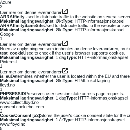
Azure
2
Lær mer om denne leverandøren
ARRAffinity
Used to distribute traffic to the website on several serv
Maksimal lagringsvarighet
: Økt
Type
: HTTP-informasjonskapsel
ARRAffinitySameSite
Used to distribute traffic to the website on se
Maksimal lagringsvarighet
: Økt
Type
: HTTP-informasjonskapsel
Google
1
Lær mer om denne leverandøren
Noen av opplysningene som innhentes av denne leverandøren, brukes t
test_cookie
Used to check if the user's browser supports cookies.
Maksimal lagringsvarighet
: 1 dag
Type
: HTTP-informasjonskapsel
Pinterest
1
Lær mer om denne leverandøren
is_eu
Determines whether the user is located within the EU and theref
Maksimal lagringsvarighet
: Økt
Type
: HTML lokal lagring
floyd.no
1
PHPSESSID
Preserves user session state across page requests.
Maksimal lagringsvarighet
: 1 dag
Type
: HTTP-informasjonskapsel
www.collect.floyd.no
consent.cookiebot.com
2
CookieConsent [x2]
Stores the user's cookie consent state for the 
Maksimal lagringsvarighet
: 1 år
Type
: HTTP-informasjonskapsel
www.floyd.no
5