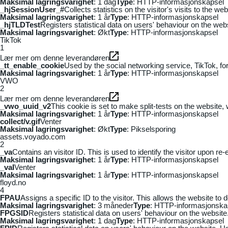
Maksimal lagringsvarighet
: 1 dag
Type
: HTTP-informasjonskapsel
_hjSessionUser_#
Collects statistics on the visitor's visits to the
Maksimal lagringsvarighet
: 1 år
Type
: HTTP-informasjonskapsel
_hjTLDTest
Registers statistical data on users' behaviour on the webs
Maksimal lagringsvarighet
: Økt
Type
: HTTP-informasjonskapsel
TikTok
1
Lær mer om denne leverandøren
_tt_enable_cookie
Used by the social networking service, TikTok, fo
Maksimal lagringsvarighet
: 1 år
Type
: HTTP-informasjonskapsel
VWO
2
Lær mer om denne leverandøren
_vwo_uuid_v2
This cookie is set to make split-tests on the website,
Maksimal lagringsvarighet
: 1 år
Type
: HTTP-informasjonskapsel
collect/v.gif
Venter
Maksimal lagringsvarighet
: Økt
Type
: Pikselsporing
assets.voyado.com
2
_va
Contains an visitor ID. This is used to identify the visitor upon re-
Maksimal lagringsvarighet
: 1 år
Type
: HTTP-informasjonskapsel
_vaI
Venter
Maksimal lagringsvarighet
: 1 år
Type
: HTTP-informasjonskapsel
floyd.no
4
FPAU
Assigns a specific ID to the visitor. This allows the website to 
Maksimal lagringsvarighet
: 3 måneder
Type
: HTTP-informasjonska
FPGSID
Registers statistical data on users' behaviour on the website.
Maksimal lagringsvarighet
: 1 dag
Type
: HTTP-informasjonskapsel