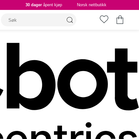
30 dager
åpent kjøp
Norsk nettbutikk