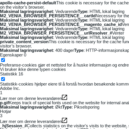
apollo-cache-persist-default
This cookie is necessary for the cache
on the visitor’s browser.
Maksimal lagringsvarighet
: Vedvarende
Type
: HTML lokal lagring
M2_VENIA_BROWSER_PERSISTENCE__cartId
Necessary for the 
Maksimal lagringsvarighet
: Vedvarende
Type
: HTML lokal lagring
M2_VENIA_BROWSER_PERSISTENCE__magento_cache_id
Ven
Maksimal lagringsvarighet
: Vedvarende
Type
: HTML lokal lagring
M2_VENIA_BROWSER_PERSISTENCE__urlResolver_#
Venter
Maksimal lagringsvarighet
: Vedvarende
Type
: HTML lokal lagring
private_content_version
This cookie is necessary for the cache fun
visitor’s browser.
Maksimal lagringsvarighet
: 400 dager
Type
: HTTP-informasjonskap
Egenskaper
0
Preferanse-cookies gjør et nettsted for å huske informasjon og endrer 
Vi bruker ikke denne typen cookies
Statistikk
16
Statistikk-cookies hjelper eiere til å forstå hvordan besøkende kom
Adobe Inc.
1
Lær mer om denne leverandøren
p.gif
Keeps track of special fonts used on the website for internal anal
Maksimal lagringsvarighet
: Økt
Type
: Pikselsporing
Hotjar
3
Lær mer om denne leverandøren
_hjSession_#
Collects statistics on the visitor's visits to the webs