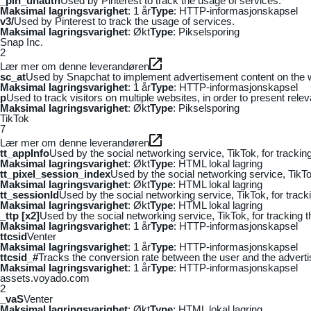
_pin_unauth
Used by Pinterest to track the usage of services.
Maksimal lagringsvarighet
: 1 år
Type
: HTTP-informasjonskapsel
v3/
Used by Pinterest to track the usage of services.
Maksimal lagringsvarighet
: Økt
Type
: Pikselsporing
Snap Inc.
2
Lær mer om denne leverandøren
sc_at
Used by Snapchat to implement advertisement content on the webs
Maksimal lagringsvarighet
: 1 år
Type
: HTTP-informasjonskapsel
p
Used to track visitors on multiple websites, in order to present rele
Maksimal lagringsvarighet
: Økt
Type
: Pikselsporing
TikTok
7
Lær mer om denne leverandøren
tt_appInfo
Used by the social networking service, TikTok, for tracki
Maksimal lagringsvarighet
: Økt
Type
: HTML lokal lagring
tt_pixel_session_index
Used by the social networking service, TikTo
Maksimal lagringsvarighet
: Økt
Type
: HTML lokal lagring
tt_sessionId
Used by the social networking service, TikTok, for trac
Maksimal lagringsvarighet
: Økt
Type
: HTML lokal lagring
_ttp [x2]
Used by the social networking service, TikTok, for tracking
Maksimal lagringsvarighet
: 1 år
Type
: HTTP-informasjonskapsel
ttcsid
Venter
Maksimal lagringsvarighet
: 1 år
Type
: HTTP-informasjonskapsel
ttcsid_#
Tracks the conversion rate between the user and the adverti
Maksimal lagringsvarighet
: 1 år
Type
: HTTP-informasjonskapsel
assets.voyado.com
2
_vaS
Venter
Maksimal lagringsvarighet
: Økt
Type
: HTML lokal lagring