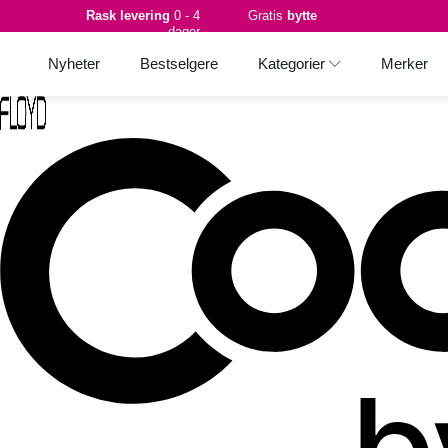
Rask levering
0 - 4
Gratis
bytte
dager
Nyheter
Bestselgere
Kategorier
Merker