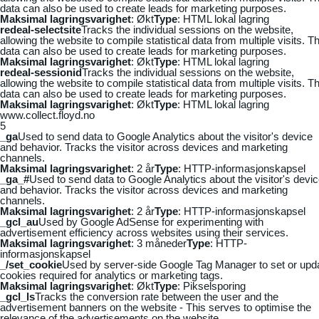
data can also be used to create leads for marketing purposes.
Maksimal lagringsvarighet
: Økt
Type
: HTML lokal lagring
redeal-selectsite
Tracks the individual sessions on the website,
allowing the website to compile statistical data from multiple visits. Th
data can also be used to create leads for marketing purposes.
Maksimal lagringsvarighet
: Økt
Type
: HTML lokal lagring
redeal-sessionid
Tracks the individual sessions on the website,
allowing the website to compile statistical data from multiple visits. Th
data can also be used to create leads for marketing purposes.
Maksimal lagringsvarighet
: Økt
Type
: HTML lokal lagring
www.collect.floyd.no
5
_ga
Used to send data to Google Analytics about the visitor's device
and behavior. Tracks the visitor across devices and marketing
channels.
Maksimal lagringsvarighet
: 2 år
Type
: HTTP-informasjonskapsel
_ga_#
Used to send data to Google Analytics about the visitor's devi
and behavior. Tracks the visitor across devices and marketing
channels.
Maksimal lagringsvarighet
: 2 år
Type
: HTTP-informasjonskapsel
_gcl_au
Used by Google AdSense for experimenting with
advertisement efficiency across websites using their services.
Maksimal lagringsvarighet
: 3 måneder
Type
: HTTP-
informasjonskapsel
_/set_cookie
Used by server-side Google Tag Manager to set or upd
cookies required for analytics or marketing tags.
Maksimal lagringsvarighet
: Økt
Type
: Pikselsporing
_gcl_ls
Tracks the conversion rate between the user and the
advertisement banners on the website - This serves to optimise the
relevance of the advertisements on the website.