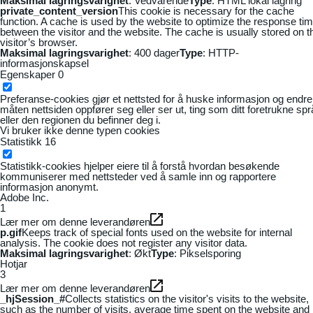
Maksimal lagringsvarighet
: Vedvarende
Type
: HTML lokal lagring
private_content_version
This cookie is necessary for the cache
function. A cache is used by the website to optimize the response ti
between the visitor and the website. The cache is usually stored on t
visitor’s browser.
Maksimal lagringsvarighet
: 400 dager
Type
: HTTP-
informasjonskapsel
Egenskaper
0
Preferanse-cookies gjør et nettsted for å huske informasjon og endre
måten nettsiden oppfører seg eller ser ut, ting som ditt foretrukne sp
eller den regionen du befinner deg i.
Vi bruker ikke denne typen cookies
Statistikk
16
Statistikk-cookies hjelper eiere til å forstå hvordan besøkende
kommuniserer med nettsteder ved å samle inn og rapportere
informasjon anonymt.
Adobe Inc.
1
Lær mer om denne leverandøren
p.gif
Keeps track of special fonts used on the website for internal
analysis. The cookie does not register any visitor data.
Maksimal lagringsvarighet
: Økt
Type
: Pikselsporing
Hotjar
3
Lær mer om denne leverandøren
_hjSession_#
Collects statistics on the visitor's visits to the website,
such as the number of visits, average time spent on the website and