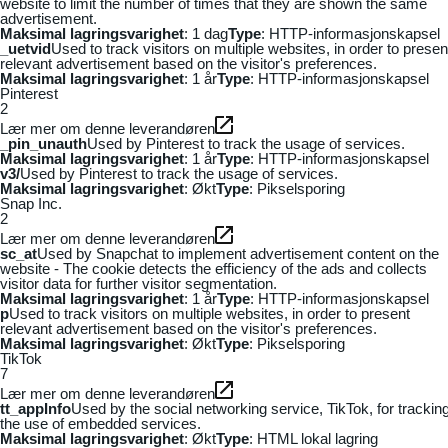
website to limit the number of times that they are shown the same
advertisement.
Maksimal lagringsvarighet
: 1 dag
Type
: HTTP-informasjonskapsel
_uetvid
Used to track visitors on multiple websites, in order to presen
relevant advertisement based on the visitor's preferences.
Maksimal lagringsvarighet
: 1 år
Type
: HTTP-informasjonskapsel
Pinterest
2
Lær mer om denne leverandøren
_pin_unauth
Used by Pinterest to track the usage of services.
Maksimal lagringsvarighet
: 1 år
Type
: HTTP-informasjonskapsel
v3/
Used by Pinterest to track the usage of services.
Maksimal lagringsvarighet
: Økt
Type
: Pikselsporing
Snap Inc.
2
Lær mer om denne leverandøren
sc_at
Used by Snapchat to implement advertisement content on the
website - The cookie detects the efficiency of the ads and collects
visitor data for further visitor segmentation.
Maksimal lagringsvarighet
: 1 år
Type
: HTTP-informasjonskapsel
p
Used to track visitors on multiple websites, in order to present
relevant advertisement based on the visitor's preferences.
Maksimal lagringsvarighet
: Økt
Type
: Pikselsporing
TikTok
7
Lær mer om denne leverandøren
tt_appInfo
Used by the social networking service, TikTok, for trackin
the use of embedded services.
Maksimal lagringsvarighet
: Økt
Type
: HTML lokal lagring