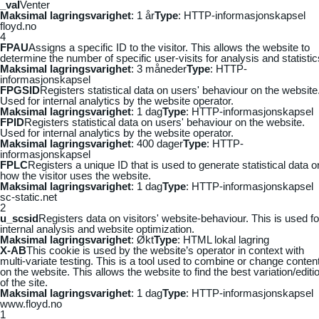
_vaI
Venter
Maksimal lagringsvarighet
: 1 år
Type
: HTTP-informasjonskapsel
floyd.no
4
FPAU
Assigns a specific ID to the visitor. This allows the website to
determine the number of specific user-visits for analysis and statistic
Maksimal lagringsvarighet
: 3 måneder
Type
: HTTP-
informasjonskapsel
FPGSID
Registers statistical data on users' behaviour on the website
Used for internal analytics by the website operator.
Maksimal lagringsvarighet
: 1 dag
Type
: HTTP-informasjonskapsel
FPID
Registers statistical data on users' behaviour on the website.
Used for internal analytics by the website operator.
Maksimal lagringsvarighet
: 400 dager
Type
: HTTP-
informasjonskapsel
FPLC
Registers a unique ID that is used to generate statistical data o
how the visitor uses the website.
Maksimal lagringsvarighet
: 1 dag
Type
: HTTP-informasjonskapsel
sc-static.net
2
u_scsid
Registers data on visitors' website-behaviour. This is used fo
internal analysis and website optimization.
Maksimal lagringsvarighet
: Økt
Type
: HTML lokal lagring
X-AB
This cookie is used by the website’s operator in context with
multi-variate testing. This is a tool used to combine or change conten
on the website. This allows the website to find the best variation/editi
of the site.
Maksimal lagringsvarighet
: 1 dag
Type
: HTTP-informasjonskapsel
www.floyd.no
1