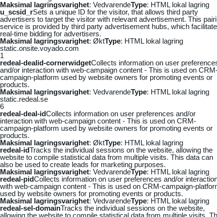
Maksimal lagringsvarighet
: Vedvarende
Type
: HTML lokal lagring
u_scsid_r
Sets a unique ID for the visitor, that allows third party
advertisers to target the visitor with relevant advertisement. This pair
service is provided by third party advertisement hubs, which facilitat
real-time bidding for advertisers.
Maksimal lagringsvarighet
: Økt
Type
: HTML lokal lagring
static.onsite.voyado.com
1
redeal-dealid-cornerwidget
Collects information on user preference
and/or interaction with web-campaign content - This is used on CRM
campaign-platform used by website owners for promoting events or
products.
Maksimal lagringsvarighet
: Vedvarende
Type
: HTML lokal lagring
static.redeal.se
6
redeal-deal-id
Collects information on user preferences and/or
interaction with web-campaign content - This is used on CRM-
campaign-platform used by website owners for promoting events or
products.
Maksimal lagringsvarighet
: Økt
Type
: HTML lokal lagring
redeal-id
Tracks the individual sessions on the website, allowing the
website to compile statistical data from multiple visits. This data can
also be used to create leads for marketing purposes.
Maksimal lagringsvarighet
: Vedvarende
Type
: HTML lokal lagring
redeal-pid
Collects information on user preferences and/or interactio
with web-campaign content - This is used on CRM-campaign-platfo
used by website owners for promoting events or products.
Maksimal lagringsvarighet
: Vedvarende
Type
: HTML lokal lagring
redeal-sel-domain
Tracks the individual sessions on the website,
allowing the website to compile statistical data from multiple visits. Th