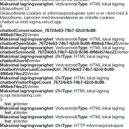
Maksimal lagringsvarighet
: Vedvarende
Type
: HTML lokal lagring
Uklassifisert
13
Uklassifiserte cookies er informasjonskapsler som vi er i ferd med å
klassifisere, sammen med leverandørene av enkelte cookies.
chatbot-ui-virid-sigma.vercel.app
6
chatbotConversation_76724e63-74b7-42c0-8c88-
4f66eb74ec21
Venter
Maksimal lagringsvarighet
: Vedvarende
Type
: HTML lokal lagring
chatbotOpenState_76724e63-74b7-42c0-8c88-4f66eb74ec21
Vente
Maksimal lagringsvarighet
: Vedvarende
Type
: HTML lokal lagring
chatbotSessionId_76724e63-74b7-42c0-8c88-4f66eb74ec21
Venter
Maksimal lagringsvarighet
: Økt
Type
: HTML lokal lagring
chatbotUserId
Venter
Maksimal lagringsvarighet
: Vedvarende
Type
: HTML lokal lagring
chatbotVisitorLastCountedUrl_76724e63-74b7-42c0-8c88-
4f66eb74ec21
Venter
Maksimal lagringsvarighet
: Økt
Type
: HTML lokal lagring
chatbotVisitorPageCount_76724e63-74b7-42c0-8c88-
4f66eb74ec21
Venter
Maksimal lagringsvarighet
: Økt
Type
: HTML lokal lagring
script.historianhq.com
3
__hst_p
Venter
Maksimal lagringsvarighet
: Vedvarende
Type
: HTML lokal lagring
__hst_s
Venter
Maksimal lagringsvarighet
: Vedvarende
Type
: HTML lokal lagring
__hst_s
Venter
Maksimal lagringsvarighet
: Økt
Type
: HTTP-informasjonskapsel