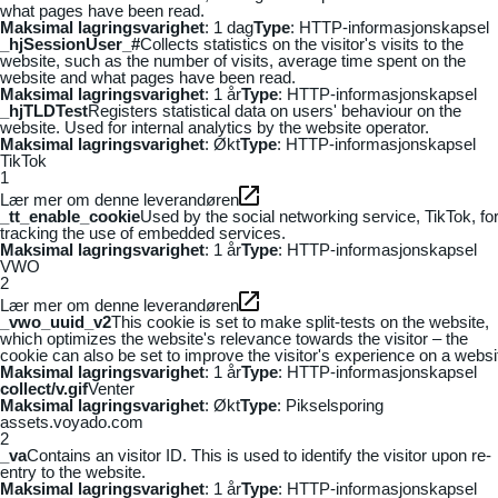
what pages have been read.
Maksimal lagringsvarighet
: 1 dag
Type
: HTTP-informasjonskapsel
_hjSessionUser_#
Collects statistics on the visitor's visits to the
website, such as the number of visits, average time spent on the
website and what pages have been read.
Maksimal lagringsvarighet
: 1 år
Type
: HTTP-informasjonskapsel
_hjTLDTest
Registers statistical data on users' behaviour on the
website. Used for internal analytics by the website operator.
Maksimal lagringsvarighet
: Økt
Type
: HTTP-informasjonskapsel
TikTok
1
Lær mer om denne leverandøren
_tt_enable_cookie
Used by the social networking service, TikTok, fo
tracking the use of embedded services.
Maksimal lagringsvarighet
: 1 år
Type
: HTTP-informasjonskapsel
VWO
2
Lær mer om denne leverandøren
_vwo_uuid_v2
This cookie is set to make split-tests on the website,
which optimizes the website's relevance towards the visitor – the
cookie can also be set to improve the visitor's experience on a websi
Maksimal lagringsvarighet
: 1 år
Type
: HTTP-informasjonskapsel
collect/v.gif
Venter
Maksimal lagringsvarighet
: Økt
Type
: Pikselsporing
assets.voyado.com
2
_va
Contains an visitor ID. This is used to identify the visitor upon re-
entry to the website.
Maksimal lagringsvarighet
: 1 år
Type
: HTTP-informasjonskapsel