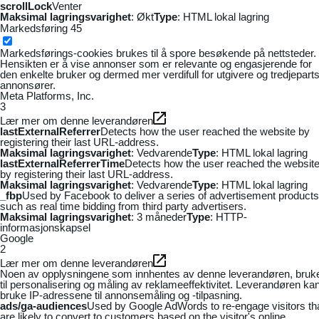
scrollLock
Venter
Maksimal lagringsvarighet
: Økt
Type
: HTML lokal lagring
Markedsføring
45
Markedsførings-cookies brukes til å spore besøkende på nettsteder.
Hensikten er å vise annonser som er relevante og engasjerende for
den enkelte bruker og dermed mer verdifull for utgivere og tredjepart
annonsører.
Meta Platforms, Inc.
3
Lær mer om denne leverandøren
lastExternalReferrer
Detects how the user reached the website by
registering their last URL-address.
Maksimal lagringsvarighet
: Vedvarende
Type
: HTML lokal lagring
lastExternalReferrerTime
Detects how the user reached the websit
by registering their last URL-address.
Maksimal lagringsvarighet
: Vedvarende
Type
: HTML lokal lagring
_fbp
Used by Facebook to deliver a series of advertisement products
such as real time bidding from third party advertisers.
Maksimal lagringsvarighet
: 3 måneder
Type
: HTTP-
informasjonskapsel
Google
2
Lær mer om denne leverandøren
Noen av opplysningene som innhentes av denne leverandøren, bruk
til personalisering og måling av reklameeffektivitet. Leverandøren ka
bruke IP-adressene til annonsemåling og -tilpasning.
ads/ga-audiences
Used by Google AdWords to re-engage visitors th
are likely to convert to customers based on the visitor's online