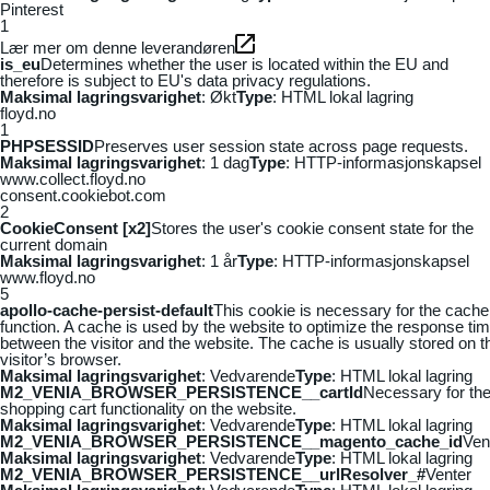
Pinterest
1
Lær mer om denne leverandøren
is_eu
Determines whether the user is located within the EU and
therefore is subject to EU's data privacy regulations.
Maksimal lagringsvarighet
: Økt
Type
: HTML lokal lagring
floyd.no
1
PHPSESSID
Preserves user session state across page requests.
Maksimal lagringsvarighet
: 1 dag
Type
: HTTP-informasjonskapsel
www.collect.floyd.no
consent.cookiebot.com
2
CookieConsent [x2]
Stores the user's cookie consent state for the
current domain
Maksimal lagringsvarighet
: 1 år
Type
: HTTP-informasjonskapsel
www.floyd.no
5
apollo-cache-persist-default
This cookie is necessary for the cache
function. A cache is used by the website to optimize the response ti
between the visitor and the website. The cache is usually stored on t
visitor’s browser.
Maksimal lagringsvarighet
: Vedvarende
Type
: HTML lokal lagring
M2_VENIA_BROWSER_PERSISTENCE__cartId
Necessary for th
shopping cart functionality on the website.
Maksimal lagringsvarighet
: Vedvarende
Type
: HTML lokal lagring
M2_VENIA_BROWSER_PERSISTENCE__magento_cache_id
Ven
Maksimal lagringsvarighet
: Vedvarende
Type
: HTML lokal lagring
M2_VENIA_BROWSER_PERSISTENCE__urlResolver_#
Venter