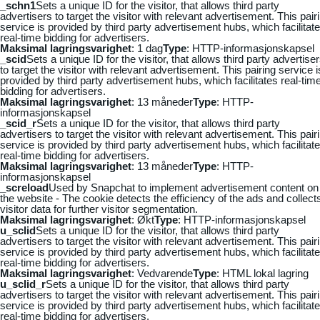
_schn1
Sets a unique ID for the visitor, that allows third party
advertisers to target the visitor with relevant advertisement. This pair
service is provided by third party advertisement hubs, which facilitat
real-time bidding for advertisers.
Maksimal lagringsvarighet
: 1 dag
Type
: HTTP-informasjonskapsel
_scid
Sets a unique ID for the visitor, that allows third party advertise
to target the visitor with relevant advertisement. This pairing service i
provided by third party advertisement hubs, which facilitates real-tim
bidding for advertisers.
Maksimal lagringsvarighet
: 13 måneder
Type
: HTTP-
informasjonskapsel
_scid_r
Sets a unique ID for the visitor, that allows third party
advertisers to target the visitor with relevant advertisement. This pair
service is provided by third party advertisement hubs, which facilitat
real-time bidding for advertisers.
Maksimal lagringsvarighet
: 13 måneder
Type
: HTTP-
informasjonskapsel
_screload
Used by Snapchat to implement advertisement content on
the website - The cookie detects the efficiency of the ads and collect
visitor data for further visitor segmentation.
Maksimal lagringsvarighet
: Økt
Type
: HTTP-informasjonskapsel
u_sclid
Sets a unique ID for the visitor, that allows third party
advertisers to target the visitor with relevant advertisement. This pair
service is provided by third party advertisement hubs, which facilitat
real-time bidding for advertisers.
Maksimal lagringsvarighet
: Vedvarende
Type
: HTML lokal lagring
u_sclid_r
Sets a unique ID for the visitor, that allows third party
advertisers to target the visitor with relevant advertisement. This pair
service is provided by third party advertisement hubs, which facilitat
real-time bidding for advertisers.