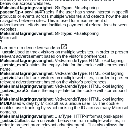
behaviour across websites.
Maksimal lagringsvarighet
: Økt
Type
: Pikselsporing
pagead/1p-user-list/#
Tracks if the user has shown interest in specif
products or events across multiple websites and detects how the us
navigates between sites. This is used for measurement of
advertisement efforts and facilitates payment of referral-fees betwee
websites.
Maksimal lagringsvarighet
: Økt
Type
: Pikselsporing
Microsoft
7
Lær mer om denne leverandøren
_uetsid
Used to track visitors on multiple websites, in order to presen
relevant advertisement based on the visitor's preferences.
Maksimal lagringsvarighet
: Vedvarende
Type
: HTML lokal lagring
_uetsid_exp
Contains the expiry-date for the cookie with correspond
name.
Maksimal lagringsvarighet
: Vedvarende
Type
: HTML lokal lagring
_uetvid
Used to track visitors on multiple websites, in order to presen
relevant advertisement based on the visitor's preferences.
Maksimal lagringsvarighet
: Vedvarende
Type
: HTML lokal lagring
_uetvid_exp
Contains the expiry-date for the cookie with correspond
name.
Maksimal lagringsvarighet
: Vedvarende
Type
: HTML lokal lagring
MUID
Used widely by Microsoft as a unique user ID. The cookie
enables user tracking by synchronising the ID across many Microsof
domains.
Maksimal lagringsvarighet
: 1 år
Type
: HTTP-informasjonskapsel
_uetsid
Collects data on visitor behaviour from multiple websites, in
order to present more relevant advertisement - This also allows the