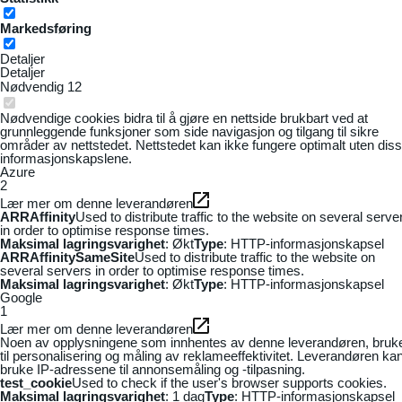
Markedsføring
Detaljer
Detaljer
Nødvendig
12
Nødvendige cookies bidra til å gjøre en nettside brukbart ved at
grunnleggende funksjoner som side navigasjon og tilgang til sikre
områder av nettstedet. Nettstedet kan ikke fungere optimalt uten dis
informasjonskapslene.
Azure
2
Lær mer om denne leverandøren
ARRAffinity
Used to distribute traffic to the website on several serve
in order to optimise response times.
Maksimal lagringsvarighet
: Økt
Type
: HTTP-informasjonskapsel
ARRAffinitySameSite
Used to distribute traffic to the website on
several servers in order to optimise response times.
Maksimal lagringsvarighet
: Økt
Type
: HTTP-informasjonskapsel
Google
1
Lær mer om denne leverandøren
Noen av opplysningene som innhentes av denne leverandøren, bruk
til personalisering og måling av reklameeffektivitet. Leverandøren ka
bruke IP-adressene til annonsemåling og -tilpasning.
test_cookie
Used to check if the user's browser supports cookies.
Maksimal lagringsvarighet
: 1 dag
Type
: HTTP-informasjonskapsel