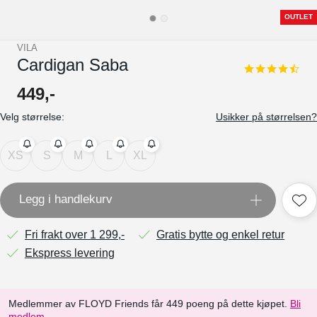
OUTLET
VILA
Cardigan Saba
4.5
star
449
,-
rating
Velg størrelse:
Usikker på størrelsen?
XS
S
M
L
XL
Legg i handlekurv
Fri frakt over 1 299,-
Gratis bytte og enkel retur
Ekspress levering
Medlemmer av FLOYD Friends får 449 poeng på dette kjøpet.
Bli
medlem