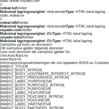
static.onsite.voyado.com
1
redeal-lvd
Venter
Maksimal lagringsvarighet
: Vedvarende
Type
: HTML lokal lagring
static.redeal.se
3
redeal-idfd
Venter
Maksimal lagringsvarighet
: Vedvarende
Type
: HTML lokal lagring
voyado-ccdc
Venter
Maksimal lagringsvarighet
: Økt
Type
: HTML lokal lagring
voyado-initurl
Venter
Maksimal lagringsvarighet
: Økt
Type
: HTML lokal lagring
Samtykke på tvers av domener
2
Ditt samtykke gjelder følgende domener:
Liste over domener ditt samtykke gjelder for:
checkout.floyd.no
www.floyd.no
Informasjonskapselerklæringen ble sist oppdatert 8/3/26 av
Cookiebo
[#IABV2_TITLE#]
[#IABV2_BODY_INTRO#]
[#IABV2_BODY_LEGITIMATE_INTEREST_INTRO#]
[#IABV2_BODY_PREFERENCE_INTRO#]
[#IABV2_LABEL_PURPOSES#]
[#IABV2_BODY_PURPOSES_INTRO#]
[#IABV2_BODY_PURPOSES#]
[#IABV2_LABEL_FEATURES#]
[#IABV2_BODY_FEATURES_INTRO#]
[#IABV2_BODY_FEATURES#]
[#IABV2_LABEL_PARTNERS#]
[#IABV2_BODY_PARTNERS_INTRO#]