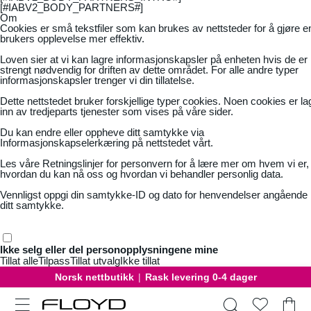
[#IABV2_BODY_PARTNERS#]
Om
Cookies er små tekstfiler som kan brukes av nettsteder for å gjøre e
brukers opplevelse mer effektiv.
Loven sier at vi kan lagre informasjonskapsler på enheten hvis de er
strengt nødvendig for driften av dette området. For alle andre typer
informasjonskapsler trenger vi din tillatelse.
Dette nettstedet bruker forskjellige typer cookies. Noen cookies er la
inn av tredjeparts tjenester som vises på våre sider.
Du kan endre eller oppheve ditt samtykke via
Informasjonskapselerkæring på nettstedet vårt.
Les våre
Retningslinjer for personvern
for å lære mer om hvem vi er,
hvordan du kan nå oss og hvordan vi behandler personlig data.
Vennligst oppgi din samtykke-ID og dato for henvendelser angående
ditt samtykke.
Ikke selg eller del personopplysningene mine
Tillat alle
Tilpass
Tillat utvalg
Ikke tillat
Norsk nettbutikk
|
Rask levering 0-4 dager