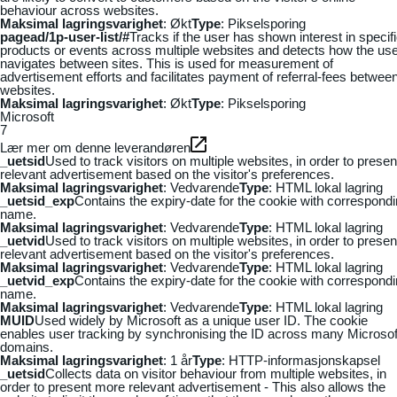
behaviour across websites.
Maksimal lagringsvarighet
: Økt
Type
: Pikselsporing
pagead/1p-user-list/#
Tracks if the user has shown interest in specif
products or events across multiple websites and detects how the us
navigates between sites. This is used for measurement of
advertisement efforts and facilitates payment of referral-fees betwee
websites.
Maksimal lagringsvarighet
: Økt
Type
: Pikselsporing
Microsoft
7
Lær mer om denne leverandøren
_uetsid
Used to track visitors on multiple websites, in order to presen
relevant advertisement based on the visitor's preferences.
Maksimal lagringsvarighet
: Vedvarende
Type
: HTML lokal lagring
_uetsid_exp
Contains the expiry-date for the cookie with correspond
name.
Maksimal lagringsvarighet
: Vedvarende
Type
: HTML lokal lagring
_uetvid
Used to track visitors on multiple websites, in order to presen
relevant advertisement based on the visitor's preferences.
Maksimal lagringsvarighet
: Vedvarende
Type
: HTML lokal lagring
_uetvid_exp
Contains the expiry-date for the cookie with correspond
name.
Maksimal lagringsvarighet
: Vedvarende
Type
: HTML lokal lagring
MUID
Used widely by Microsoft as a unique user ID. The cookie
enables user tracking by synchronising the ID across many Microsof
domains.
Maksimal lagringsvarighet
: 1 år
Type
: HTTP-informasjonskapsel
_uetsid
Collects data on visitor behaviour from multiple websites, in
order to present more relevant advertisement - This also allows the