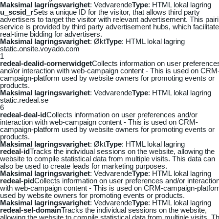
Maksimal lagringsvarighet
: Vedvarende
Type
: HTML lokal lagring
u_scsid_r
Sets a unique ID for the visitor, that allows third party
advertisers to target the visitor with relevant advertisement. This pair
service is provided by third party advertisement hubs, which facilitat
real-time bidding for advertisers.
Maksimal lagringsvarighet
: Økt
Type
: HTML lokal lagring
static.onsite.voyado.com
1
redeal-dealid-cornerwidget
Collects information on user preference
and/or interaction with web-campaign content - This is used on CRM
campaign-platform used by website owners for promoting events or
products.
Maksimal lagringsvarighet
: Vedvarende
Type
: HTML lokal lagring
static.redeal.se
6
redeal-deal-id
Collects information on user preferences and/or
interaction with web-campaign content - This is used on CRM-
campaign-platform used by website owners for promoting events or
products.
Maksimal lagringsvarighet
: Økt
Type
: HTML lokal lagring
redeal-id
Tracks the individual sessions on the website, allowing the
website to compile statistical data from multiple visits. This data can
also be used to create leads for marketing purposes.
Maksimal lagringsvarighet
: Vedvarende
Type
: HTML lokal lagring
redeal-pid
Collects information on user preferences and/or interactio
with web-campaign content - This is used on CRM-campaign-platfo
used by website owners for promoting events or products.
Maksimal lagringsvarighet
: Vedvarende
Type
: HTML lokal lagring
redeal-sel-domain
Tracks the individual sessions on the website,
allowing the website to compile statistical data from multiple visits. Th