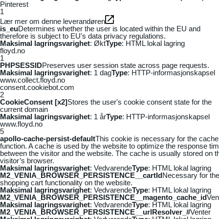
Pinterest
1
Lær mer om denne leverandøren
is_eu
Determines whether the user is located within the EU and
therefore is subject to EU's data privacy regulations.
Maksimal lagringsvarighet
: Økt
Type
: HTML lokal lagring
floyd.no
1
PHPSESSID
Preserves user session state across page requests.
Maksimal lagringsvarighet
: 1 dag
Type
: HTTP-informasjonskapsel
www.collect.floyd.no
consent.cookiebot.com
2
CookieConsent [x2]
Stores the user's cookie consent state for the
current domain
Maksimal lagringsvarighet
: 1 år
Type
: HTTP-informasjonskapsel
www.floyd.no
5
apollo-cache-persist-default
This cookie is necessary for the cache
function. A cache is used by the website to optimize the response ti
between the visitor and the website. The cache is usually stored on t
visitor’s browser.
Maksimal lagringsvarighet
: Vedvarende
Type
: HTML lokal lagring
M2_VENIA_BROWSER_PERSISTENCE__cartId
Necessary for th
shopping cart functionality on the website.
Maksimal lagringsvarighet
: Vedvarende
Type
: HTML lokal lagring
M2_VENIA_BROWSER_PERSISTENCE__magento_cache_id
Ven
Maksimal lagringsvarighet
: Vedvarende
Type
: HTML lokal lagring
M2_VENIA_BROWSER_PERSISTENCE__urlResolver_#
Venter