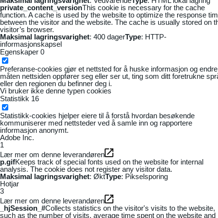
Maksimal lagringsvarighet
: Vedvarende
Type
: HTML lokal lagring
private_content_version
This cookie is necessary for the cache
function. A cache is used by the website to optimize the response ti
between the visitor and the website. The cache is usually stored on t
visitor’s browser.
Maksimal lagringsvarighet
: 400 dager
Type
: HTTP-
informasjonskapsel
Egenskaper
0
Preferanse-cookies gjør et nettsted for å huske informasjon og endre
måten nettsiden oppfører seg eller ser ut, ting som ditt foretrukne sp
eller den regionen du befinner deg i.
Vi bruker ikke denne typen cookies
Statistikk
16
Statistikk-cookies hjelper eiere til å forstå hvordan besøkende
kommuniserer med nettsteder ved å samle inn og rapportere
informasjon anonymt.
Adobe Inc.
1
Lær mer om denne leverandøren
p.gif
Keeps track of special fonts used on the website for internal
analysis. The cookie does not register any visitor data.
Maksimal lagringsvarighet
: Økt
Type
: Pikselsporing
Hotjar
3
Lær mer om denne leverandøren
_hjSession_#
Collects statistics on the visitor's visits to the website,
such as the number of visits, average time spent on the website and