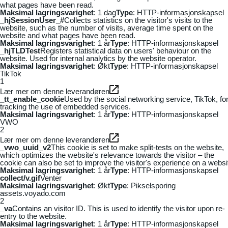
what pages have been read.
Maksimal lagringsvarighet
: 1 dag
Type
: HTTP-informasjonskapsel
_hjSessionUser_#
Collects statistics on the visitor's visits to the
website, such as the number of visits, average time spent on the
website and what pages have been read.
Maksimal lagringsvarighet
: 1 år
Type
: HTTP-informasjonskapsel
_hjTLDTest
Registers statistical data on users' behaviour on the
website. Used for internal analytics by the website operator.
Maksimal lagringsvarighet
: Økt
Type
: HTTP-informasjonskapsel
TikTok
1
Lær mer om denne leverandøren
_tt_enable_cookie
Used by the social networking service, TikTok, fo
tracking the use of embedded services.
Maksimal lagringsvarighet
: 1 år
Type
: HTTP-informasjonskapsel
VWO
2
Lær mer om denne leverandøren
_vwo_uuid_v2
This cookie is set to make split-tests on the website,
which optimizes the website's relevance towards the visitor – the
cookie can also be set to improve the visitor's experience on a websi
Maksimal lagringsvarighet
: 1 år
Type
: HTTP-informasjonskapsel
collect/v.gif
Venter
Maksimal lagringsvarighet
: Økt
Type
: Pikselsporing
assets.voyado.com
2
_va
Contains an visitor ID. This is used to identify the visitor upon re-
entry to the website.
Maksimal lagringsvarighet
: 1 år
Type
: HTTP-informasjonskapsel