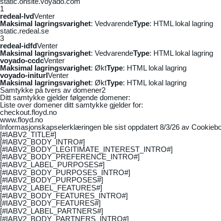
static.onsite.voyado.com
1
redeal-lvd
Venter
Maksimal lagringsvarighet
: Vedvarende
Type
: HTML lokal lagring
static.redeal.se
3
redeal-idfd
Venter
Maksimal lagringsvarighet
: Vedvarende
Type
: HTML lokal lagring
voyado-ccdc
Venter
Maksimal lagringsvarighet
: Økt
Type
: HTML lokal lagring
voyado-initurl
Venter
Maksimal lagringsvarighet
: Økt
Type
: HTML lokal lagring
Samtykke på tvers av domener
2
Ditt samtykke gjelder følgende domener:
Liste over domener ditt samtykke gjelder for:
checkout.floyd.no
www.floyd.no
Informasjonskapselerklæringen ble sist oppdatert 8/3/26 av
Cookiebo
[#IABV2_TITLE#]
[#IABV2_BODY_INTRO#]
[#IABV2_BODY_LEGITIMATE_INTEREST_INTRO#]
[#IABV2_BODY_PREFERENCE_INTRO#]
[#IABV2_LABEL_PURPOSES#]
[#IABV2_BODY_PURPOSES_INTRO#]
[#IABV2_BODY_PURPOSES#]
[#IABV2_LABEL_FEATURES#]
[#IABV2_BODY_FEATURES_INTRO#]
[#IABV2_BODY_FEATURES#]
[#IABV2_LABEL_PARTNERS#]
[#IABV2_BODY_PARTNERS_INTRO#]