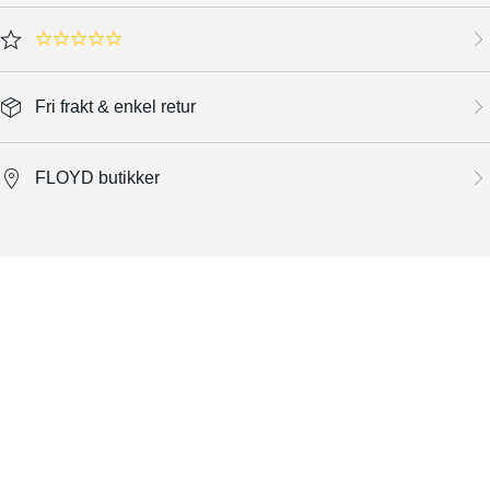
0.0 star rating
Fri frakt & enkel retur
FLOYD butikker