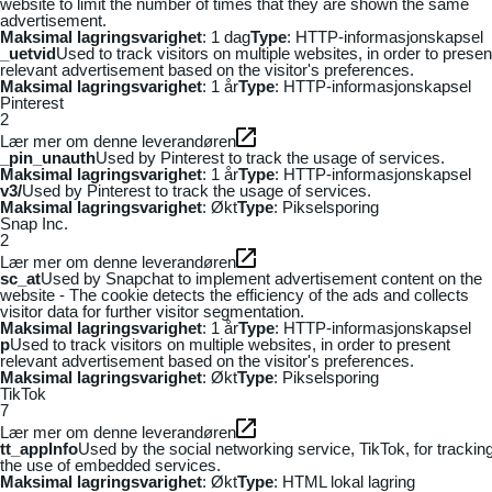
website to limit the number of times that they are shown the same
advertisement.
Maksimal lagringsvarighet
: 1 dag
Type
: HTTP-informasjonskapsel
_uetvid
Used to track visitors on multiple websites, in order to presen
relevant advertisement based on the visitor's preferences.
Maksimal lagringsvarighet
: 1 år
Type
: HTTP-informasjonskapsel
Pinterest
2
Lær mer om denne leverandøren
_pin_unauth
Used by Pinterest to track the usage of services.
Maksimal lagringsvarighet
: 1 år
Type
: HTTP-informasjonskapsel
v3/
Used by Pinterest to track the usage of services.
Maksimal lagringsvarighet
: Økt
Type
: Pikselsporing
Snap Inc.
2
Lær mer om denne leverandøren
sc_at
Used by Snapchat to implement advertisement content on the
website - The cookie detects the efficiency of the ads and collects
visitor data for further visitor segmentation.
Maksimal lagringsvarighet
: 1 år
Type
: HTTP-informasjonskapsel
p
Used to track visitors on multiple websites, in order to present
relevant advertisement based on the visitor's preferences.
Maksimal lagringsvarighet
: Økt
Type
: Pikselsporing
TikTok
7
Lær mer om denne leverandøren
tt_appInfo
Used by the social networking service, TikTok, for trackin
the use of embedded services.
Maksimal lagringsvarighet
: Økt
Type
: HTML lokal lagring