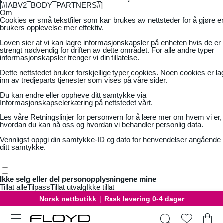
[#IABV2_BODY_PARTNERS#]
Om
Cookies er små tekstfiler som kan brukes av nettsteder for å gjøre e
brukers opplevelse mer effektiv.
Loven sier at vi kan lagre informasjonskapsler på enheten hvis de er
strengt nødvendig for driften av dette området. For alle andre typer
informasjonskapsler trenger vi din tillatelse.
Dette nettstedet bruker forskjellige typer cookies. Noen cookies er la
inn av tredjeparts tjenester som vises på våre sider.
Du kan endre eller oppheve ditt samtykke via
Informasjonskapselerkæring på nettstedet vårt.
Les våre
Retningslinjer for personvern
for å lære mer om hvem vi er,
hvordan du kan nå oss og hvordan vi behandler personlig data.
Vennligst oppgi din samtykke-ID og dato for henvendelser angående
ditt samtykke.
Ikke selg eller del personopplysningene mine
Tillat alle
Tilpass
Tillat utvalg
Ikke tillat
Norsk nettbutikk
|
Rask levering 0-4 dager