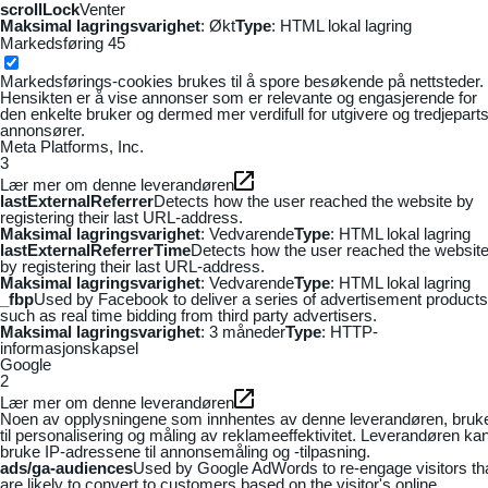
scrollLock
Venter
Maksimal lagringsvarighet
: Økt
Type
: HTML lokal lagring
Markedsføring
45
Markedsførings-cookies brukes til å spore besøkende på nettsteder.
Hensikten er å vise annonser som er relevante og engasjerende for
den enkelte bruker og dermed mer verdifull for utgivere og tredjepart
annonsører.
Meta Platforms, Inc.
3
Lær mer om denne leverandøren
lastExternalReferrer
Detects how the user reached the website by
registering their last URL-address.
Maksimal lagringsvarighet
: Vedvarende
Type
: HTML lokal lagring
lastExternalReferrerTime
Detects how the user reached the websit
by registering their last URL-address.
Maksimal lagringsvarighet
: Vedvarende
Type
: HTML lokal lagring
_fbp
Used by Facebook to deliver a series of advertisement products
such as real time bidding from third party advertisers.
Maksimal lagringsvarighet
: 3 måneder
Type
: HTTP-
informasjonskapsel
Google
2
Lær mer om denne leverandøren
Noen av opplysningene som innhentes av denne leverandøren, bruk
til personalisering og måling av reklameeffektivitet. Leverandøren ka
bruke IP-adressene til annonsemåling og -tilpasning.
ads/ga-audiences
Used by Google AdWords to re-engage visitors th
are likely to convert to customers based on the visitor's online