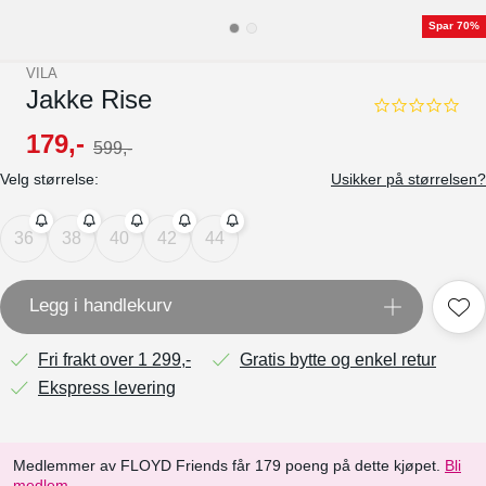
Spar 70%
VILA
Jakke Rise
0.0
star
179
,-
599
,-
rating
Velg størrelse:
Usikker på størrelsen?
36
38
40
42
44
Legg i handlekurv
Fri frakt over 1 299,-
Gratis bytte og enkel retur
Ekspress levering
Medlemmer av FLOYD Friends får 179 poeng på dette kjøpet.
Bli
medlem