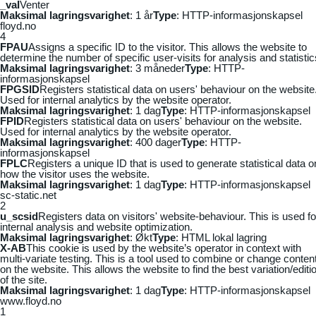
_vaI
Venter
Maksimal lagringsvarighet
: 1 år
Type
: HTTP-informasjonskapsel
floyd.no
4
FPAU
Assigns a specific ID to the visitor. This allows the website to
determine the number of specific user-visits for analysis and statistic
Maksimal lagringsvarighet
: 3 måneder
Type
: HTTP-
informasjonskapsel
FPGSID
Registers statistical data on users' behaviour on the website
Used for internal analytics by the website operator.
Maksimal lagringsvarighet
: 1 dag
Type
: HTTP-informasjonskapsel
FPID
Registers statistical data on users' behaviour on the website.
Used for internal analytics by the website operator.
Maksimal lagringsvarighet
: 400 dager
Type
: HTTP-
informasjonskapsel
FPLC
Registers a unique ID that is used to generate statistical data o
how the visitor uses the website.
Maksimal lagringsvarighet
: 1 dag
Type
: HTTP-informasjonskapsel
sc-static.net
2
u_scsid
Registers data on visitors' website-behaviour. This is used fo
internal analysis and website optimization.
Maksimal lagringsvarighet
: Økt
Type
: HTML lokal lagring
X-AB
This cookie is used by the website’s operator in context with
multi-variate testing. This is a tool used to combine or change conten
on the website. This allows the website to find the best variation/editi
of the site.
Maksimal lagringsvarighet
: 1 dag
Type
: HTTP-informasjonskapsel
www.floyd.no
1