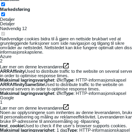
Markedsføring
Detaljer
Detaljer
Nødvendig
12
Nødvendige cookies bidra til å gjøre en nettside brukbart ved at
grunnleggende funksjoner som side navigasjon og tilgang til sikre
områder av nettstedet. Nettstedet kan ikke fungere optimalt uten dis
informasjonskapslene.
Azure
2
Lær mer om denne leverandøren
ARRAffinity
Used to distribute traffic to the website on several serve
in order to optimise response times.
Maksimal lagringsvarighet
: Økt
Type
: HTTP-informasjonskapsel
ARRAffinitySameSite
Used to distribute traffic to the website on
several servers in order to optimise response times.
Maksimal lagringsvarighet
: Økt
Type
: HTTP-informasjonskapsel
Google
1
Lær mer om denne leverandøren
Noen av opplysningene som innhentes av denne leverandøren, bruk
til personalisering og måling av reklameeffektivitet. Leverandøren ka
bruke IP-adressene til annonsemåling og -tilpasning.
test_cookie
Used to check if the user's browser supports cookies.
Maksimal lagringsvarighet
: 1 dag
Type
: HTTP-informasjonskapsel