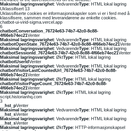
Maksimal lagringsvarighet
: Vedvarende
Type
: HTML lokal lagring
Uklassifisert
13
Uklassifiserte cookies er informasjonskapsler som vi er i ferd med å
klassifisere, sammen med leverandørene av enkelte cookies.
chatbot-ui-virid-sigma.vercel.app
6
chatbotConversation_76724e63-74b7-42c0-8c88-
4f66eb74ec21
Venter
Maksimal lagringsvarighet
: Vedvarende
Type
: HTML lokal lagring
chatbotOpenState_76724e63-74b7-42c0-8c88-4f66eb74ec21
Vente
Maksimal lagringsvarighet
: Vedvarende
Type
: HTML lokal lagring
chatbotSessionId_76724e63-74b7-42c0-8c88-4f66eb74ec21
Venter
Maksimal lagringsvarighet
: Økt
Type
: HTML lokal lagring
chatbotUserId
Venter
Maksimal lagringsvarighet
: Vedvarende
Type
: HTML lokal lagring
chatbotVisitorLastCountedUrl_76724e63-74b7-42c0-8c88-
4f66eb74ec21
Venter
Maksimal lagringsvarighet
: Økt
Type
: HTML lokal lagring
chatbotVisitorPageCount_76724e63-74b7-42c0-8c88-
4f66eb74ec21
Venter
Maksimal lagringsvarighet
: Økt
Type
: HTML lokal lagring
script.historianhq.com
3
__hst_p
Venter
Maksimal lagringsvarighet
: Vedvarende
Type
: HTML lokal lagring
__hst_s
Venter
Maksimal lagringsvarighet
: Vedvarende
Type
: HTML lokal lagring
__hst_s
Venter
Maksimal lagringsvarighet
: Økt
Type
: HTTP-informasjonskapsel