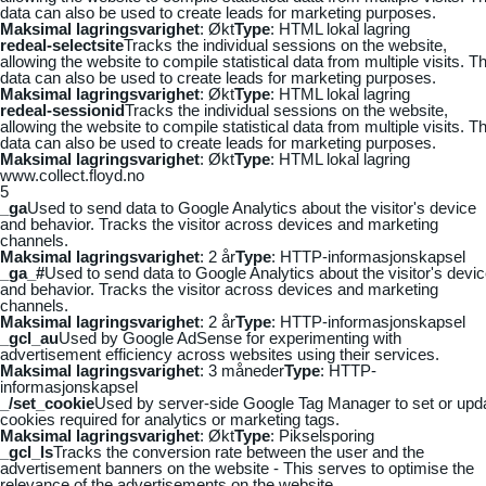
data can also be used to create leads for marketing purposes.
Maksimal lagringsvarighet
: Økt
Type
: HTML lokal lagring
redeal-selectsite
Tracks the individual sessions on the website,
allowing the website to compile statistical data from multiple visits. Th
data can also be used to create leads for marketing purposes.
Maksimal lagringsvarighet
: Økt
Type
: HTML lokal lagring
redeal-sessionid
Tracks the individual sessions on the website,
allowing the website to compile statistical data from multiple visits. Th
data can also be used to create leads for marketing purposes.
Maksimal lagringsvarighet
: Økt
Type
: HTML lokal lagring
www.collect.floyd.no
5
_ga
Used to send data to Google Analytics about the visitor's device
and behavior. Tracks the visitor across devices and marketing
channels.
Maksimal lagringsvarighet
: 2 år
Type
: HTTP-informasjonskapsel
_ga_#
Used to send data to Google Analytics about the visitor's devi
and behavior. Tracks the visitor across devices and marketing
channels.
Maksimal lagringsvarighet
: 2 år
Type
: HTTP-informasjonskapsel
_gcl_au
Used by Google AdSense for experimenting with
advertisement efficiency across websites using their services.
Maksimal lagringsvarighet
: 3 måneder
Type
: HTTP-
informasjonskapsel
_/set_cookie
Used by server-side Google Tag Manager to set or upd
cookies required for analytics or marketing tags.
Maksimal lagringsvarighet
: Økt
Type
: Pikselsporing
_gcl_ls
Tracks the conversion rate between the user and the
advertisement banners on the website - This serves to optimise the
relevance of the advertisements on the website.