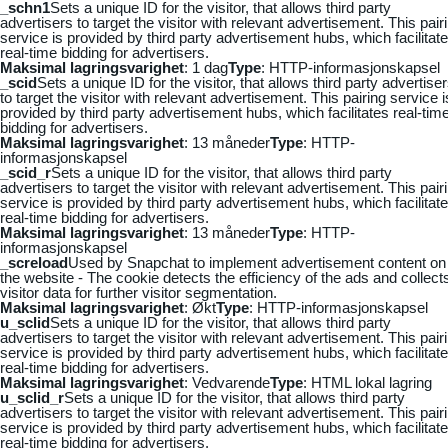
_schn1
Sets a unique ID for the visitor, that allows third party
advertisers to target the visitor with relevant advertisement. This pair
service is provided by third party advertisement hubs, which facilitat
real-time bidding for advertisers.
Maksimal lagringsvarighet
: 1 dag
Type
: HTTP-informasjonskapsel
_scid
Sets a unique ID for the visitor, that allows third party advertise
to target the visitor with relevant advertisement. This pairing service i
provided by third party advertisement hubs, which facilitates real-tim
bidding for advertisers.
Maksimal lagringsvarighet
: 13 måneder
Type
: HTTP-
informasjonskapsel
_scid_r
Sets a unique ID for the visitor, that allows third party
advertisers to target the visitor with relevant advertisement. This pair
service is provided by third party advertisement hubs, which facilitat
real-time bidding for advertisers.
Maksimal lagringsvarighet
: 13 måneder
Type
: HTTP-
informasjonskapsel
_screload
Used by Snapchat to implement advertisement content on
the website - The cookie detects the efficiency of the ads and collect
visitor data for further visitor segmentation.
Maksimal lagringsvarighet
: Økt
Type
: HTTP-informasjonskapsel
u_sclid
Sets a unique ID for the visitor, that allows third party
advertisers to target the visitor with relevant advertisement. This pair
service is provided by third party advertisement hubs, which facilitat
real-time bidding for advertisers.
Maksimal lagringsvarighet
: Vedvarende
Type
: HTML lokal lagring
u_sclid_r
Sets a unique ID for the visitor, that allows third party
advertisers to target the visitor with relevant advertisement. This pair
service is provided by third party advertisement hubs, which facilitat
real-time bidding for advertisers.