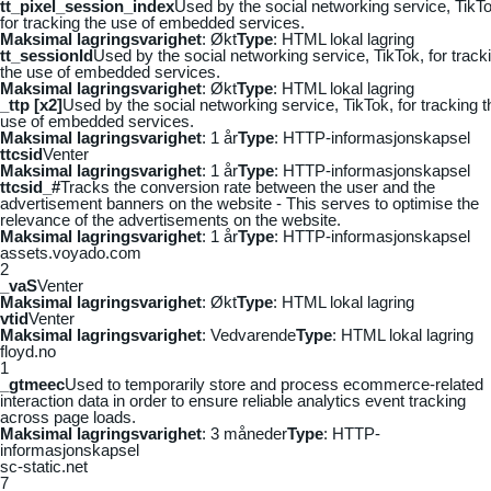
tt_pixel_session_index
Used by the social networking service, TikTo
for tracking the use of embedded services.
Maksimal lagringsvarighet
: Økt
Type
: HTML lokal lagring
tt_sessionId
Used by the social networking service, TikTok, for track
the use of embedded services.
Maksimal lagringsvarighet
: Økt
Type
: HTML lokal lagring
_ttp [x2]
Used by the social networking service, TikTok, for tracking t
use of embedded services.
Maksimal lagringsvarighet
: 1 år
Type
: HTTP-informasjonskapsel
ttcsid
Venter
Maksimal lagringsvarighet
: 1 år
Type
: HTTP-informasjonskapsel
ttcsid_#
Tracks the conversion rate between the user and the
advertisement banners on the website - This serves to optimise the
relevance of the advertisements on the website.
Maksimal lagringsvarighet
: 1 år
Type
: HTTP-informasjonskapsel
assets.voyado.com
2
_vaS
Venter
Maksimal lagringsvarighet
: Økt
Type
: HTML lokal lagring
vtid
Venter
Maksimal lagringsvarighet
: Vedvarende
Type
: HTML lokal lagring
floyd.no
1
_gtmeec
Used to temporarily store and process ecommerce-related
interaction data in order to ensure reliable analytics event tracking
across page loads.
Maksimal lagringsvarighet
: 3 måneder
Type
: HTTP-
informasjonskapsel
sc-static.net
7