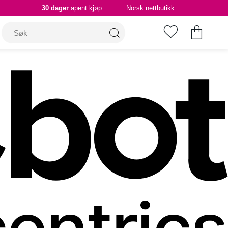
30 dager
åpent kjøp
Norsk nettbutikk