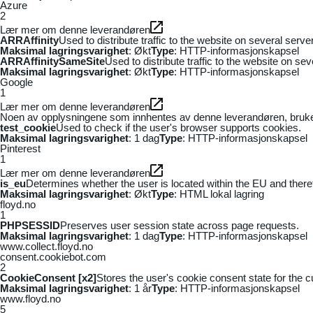
Azure
2
Lær mer om denne leverandøren
ARRAffinity
Used to distribute traffic to the website on several serv
Maksimal lagringsvarighet
: Økt
Type
: HTTP-informasjonskapsel
ARRAffinitySameSite
Used to distribute traffic to the website on se
Maksimal lagringsvarighet
: Økt
Type
: HTTP-informasjonskapsel
Google
1
Lær mer om denne leverandøren
Noen av opplysningene som innhentes av denne leverandøren, brukes t
test_cookie
Used to check if the user's browser supports cookies.
Maksimal lagringsvarighet
: 1 dag
Type
: HTTP-informasjonskapsel
Pinterest
1
Lær mer om denne leverandøren
is_eu
Determines whether the user is located within the EU and theref
Maksimal lagringsvarighet
: Økt
Type
: HTML lokal lagring
floyd.no
1
PHPSESSID
Preserves user session state across page requests.
Maksimal lagringsvarighet
: 1 dag
Type
: HTTP-informasjonskapsel
www.collect.floyd.no
consent.cookiebot.com
2
CookieConsent [x2]
Stores the user's cookie consent state for the 
Maksimal lagringsvarighet
: 1 år
Type
: HTTP-informasjonskapsel
www.floyd.no
5