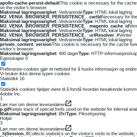
apollo-cache-persist-default
This cookie is necessary for the cache
on the visitor’s browser.
Maksimal lagringsvarighet
: Vedvarende
Type
: HTML lokal lagring
M2_VENIA_BROWSER_PERSISTENCE__cartId
Necessary for the 
Maksimal lagringsvarighet
: Vedvarende
Type
: HTML lokal lagring
M2_VENIA_BROWSER_PERSISTENCE__magento_cache_id
Ven
Maksimal lagringsvarighet
: Vedvarende
Type
: HTML lokal lagring
M2_VENIA_BROWSER_PERSISTENCE__urlResolver_#
Venter
Maksimal lagringsvarighet
: Vedvarende
Type
: HTML lokal lagring
private_content_version
This cookie is necessary for the cache fun
visitor’s browser.
Maksimal lagringsvarighet
: 400 dager
Type
: HTTP-informasjonskap
Egenskaper
0
Preferanse-cookies gjør et nettsted for å huske informasjon og endrer 
Vi bruker ikke denne typen cookies
Statistikk
16
Statistikk-cookies hjelper eiere til å forstå hvordan besøkende kom
Adobe Inc.
1
Lær mer om denne leverandøren
p.gif
Keeps track of special fonts used on the website for internal anal
Maksimal lagringsvarighet
: Økt
Type
: Pikselsporing
Hotjar
3
Lær mer om denne leverandøren
_hjSession_#
Collects statistics on the visitor's visits to the webs