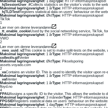
Maksimal lagringsvarighet
: 1 dag
Type
: HTTP-informasjonskapsel
_hjSessionUser_#
Collects statistics on the visitor's visits to the
Maksimal lagringsvarighet
: 1 år
Type
: HTTP-informasjonskapsel
_hjTLDTest
Registers statistical data on users' behaviour on the webs
Maksimal lagringsvarighet
: Økt
Type
: HTTP-informasjonskapsel
TikTok
1
Lær mer om denne leverandøren
_tt_enable_cookie
Used by the social networking service, TikTok, fo
Maksimal lagringsvarighet
: 1 år
Type
: HTTP-informasjonskapsel
VWO
2
Lær mer om denne leverandøren
_vwo_uuid_v2
This cookie is set to make split-tests on the website,
Maksimal lagringsvarighet
: 1 år
Type
: HTTP-informasjonskapsel
collect/v.gif
Venter
Maksimal lagringsvarighet
: Økt
Type
: Pikselsporing
assets.voyado.com
2
_va
Contains an visitor ID. This is used to identify the visitor upon re-
Maksimal lagringsvarighet
: 1 år
Type
: HTTP-informasjonskapsel
_vaI
Venter
Maksimal lagringsvarighet
: 1 år
Type
: HTTP-informasjonskapsel
floyd.no
4
FPAU
Assigns a specific ID to the visitor. This allows the website to 
Maksimal lagringsvarighet
: 3 måneder
Type
: HTTP-informasjonska
FPGSID
Registers statistical data on users' behaviour on the website.
Maksimal lagringsvarighet
: 1 dag
Type
: HTTP-informasjonskapsel