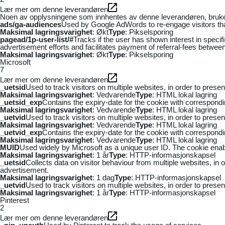
Lær mer om denne leverandøren
Noen av opplysningene som innhentes av denne leverandøren, brukes t
ads/ga-audiences
Used by Google AdWords to re-engage visitors that
Maksimal lagringsvarighet
: Økt
Type
: Pikselsporing
pagead/1p-user-list/#
Tracks if the user has shown interest in speci
advertisement efforts and facilitates payment of referral-fees betwee
Maksimal lagringsvarighet
: Økt
Type
: Pikselsporing
Microsoft
7
Lær mer om denne leverandøren
_uetsid
Used to track visitors on multiple websites, in order to prese
Maksimal lagringsvarighet
: Vedvarende
Type
: HTML lokal lagring
_uetsid_exp
Contains the expiry-date for the cookie with correspond
Maksimal lagringsvarighet
: Vedvarende
Type
: HTML lokal lagring
_uetvid
Used to track visitors on multiple websites, in order to prese
Maksimal lagringsvarighet
: Vedvarende
Type
: HTML lokal lagring
_uetvid_exp
Contains the expiry-date for the cookie with correspond
Maksimal lagringsvarighet
: Vedvarende
Type
: HTML lokal lagring
MUID
Used widely by Microsoft as a unique user ID. The cookie ena
Maksimal lagringsvarighet
: 1 år
Type
: HTTP-informasjonskapsel
_uetsid
Collects data on visitor behaviour from multiple websites, in
advertisement.
Maksimal lagringsvarighet
: 1 dag
Type
: HTTP-informasjonskapsel
_uetvid
Used to track visitors on multiple websites, in order to prese
Maksimal lagringsvarighet
: 1 år
Type
: HTTP-informasjonskapsel
Pinterest
2
Lær mer om denne leverandøren