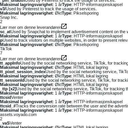
_pin_unauth
Used by Pinterest to track the usage of services.
Maksimal lagringsvarighet
: 1 år
Type
: HTTP-informasjonskapsel
v3/
Used by Pinterest to track the usage of services.
Maksimal lagringsvarighet
: Økt
Type
: Pikselsporing
Snap Inc.
2
Lær mer om denne leverandøren
sc_at
Used by Snapchat to implement advertisement content on the webs
Maksimal lagringsvarighet
: 1 år
Type
: HTTP-informasjonskapsel
p
Used to track visitors on multiple websites, in order to present rele
Maksimal lagringsvarighet
: Økt
Type
: Pikselsporing
TikTok
7
Lær mer om denne leverandøren
tt_appInfo
Used by the social networking service, TikTok, for tracki
Maksimal lagringsvarighet
: Økt
Type
: HTML lokal lagring
tt_pixel_session_index
Used by the social networking service, TikTo
Maksimal lagringsvarighet
: Økt
Type
: HTML lokal lagring
tt_sessionId
Used by the social networking service, TikTok, for trac
Maksimal lagringsvarighet
: Økt
Type
: HTML lokal lagring
_ttp [x2]
Used by the social networking service, TikTok, for tracking
Maksimal lagringsvarighet
: 1 år
Type
: HTTP-informasjonskapsel
ttcsid
Venter
Maksimal lagringsvarighet
: 1 år
Type
: HTTP-informasjonskapsel
ttcsid_#
Tracks the conversion rate between the user and the adverti
Maksimal lagringsvarighet
: 1 år
Type
: HTTP-informasjonskapsel
assets.voyado.com
2
_vaS
Venter
Maksimal lagringsvarighet
: Økt
Type
: HTML lokal lagring