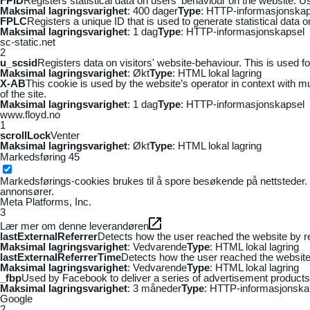
FPID
Registers statistical data on users' behaviour on the website. Us
Maksimal lagringsvarighet
: 400 dager
Type
: HTTP-informasjonskap
FPLC
Registers a unique ID that is used to generate statistical data 
Maksimal lagringsvarighet
: 1 dag
Type
: HTTP-informasjonskapsel
sc-static.net
2
u_scsid
Registers data on visitors' website-behaviour. This is used fo
Maksimal lagringsvarighet
: Økt
Type
: HTML lokal lagring
X-AB
This cookie is used by the website’s operator in context with mul
of the site.
Maksimal lagringsvarighet
: 1 dag
Type
: HTTP-informasjonskapsel
www.floyd.no
1
scrollLock
Venter
Maksimal lagringsvarighet
: Økt
Type
: HTML lokal lagring
Markedsføring
45
Markedsførings-cookies brukes til å spore besøkende på nettsteder. 
annonsører.
Meta Platforms, Inc.
3
Lær mer om denne leverandøren
lastExternalReferrer
Detects how the user reached the website by re
Maksimal lagringsvarighet
: Vedvarende
Type
: HTML lokal lagring
lastExternalReferrerTime
Detects how the user reached the website 
Maksimal lagringsvarighet
: Vedvarende
Type
: HTML lokal lagring
_fbp
Used by Facebook to deliver a series of advertisement products s
Maksimal lagringsvarighet
: 3 måneder
Type
: HTTP-informasjonska
Google
2