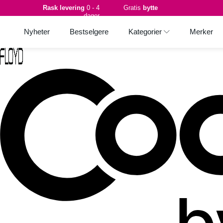
Rask levering
0 - 4
Gratis
bytte
dager
Nyheter
Bestselgere
Kategorier
Merker