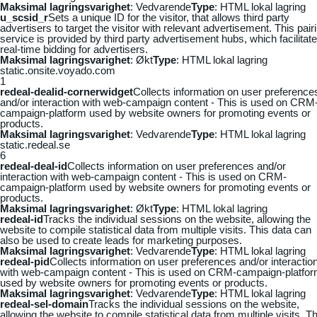
Maksimal lagringsvarighet
: Vedvarende
Type
: HTML lokal lagring
u_scsid_r
Sets a unique ID for the visitor, that allows third party
advertisers to target the visitor with relevant advertisement. This pair
service is provided by third party advertisement hubs, which facilitat
real-time bidding for advertisers.
Maksimal lagringsvarighet
: Økt
Type
: HTML lokal lagring
static.onsite.voyado.com
1
redeal-dealid-cornerwidget
Collects information on user preference
and/or interaction with web-campaign content - This is used on CRM
campaign-platform used by website owners for promoting events or
products.
Maksimal lagringsvarighet
: Vedvarende
Type
: HTML lokal lagring
static.redeal.se
6
redeal-deal-id
Collects information on user preferences and/or
interaction with web-campaign content - This is used on CRM-
campaign-platform used by website owners for promoting events or
products.
Maksimal lagringsvarighet
: Økt
Type
: HTML lokal lagring
redeal-id
Tracks the individual sessions on the website, allowing the
website to compile statistical data from multiple visits. This data can
also be used to create leads for marketing purposes.
Maksimal lagringsvarighet
: Vedvarende
Type
: HTML lokal lagring
redeal-pid
Collects information on user preferences and/or interactio
with web-campaign content - This is used on CRM-campaign-platfo
used by website owners for promoting events or products.
Maksimal lagringsvarighet
: Vedvarende
Type
: HTML lokal lagring
redeal-sel-domain
Tracks the individual sessions on the website,
allowing the website to compile statistical data from multiple visits. Th