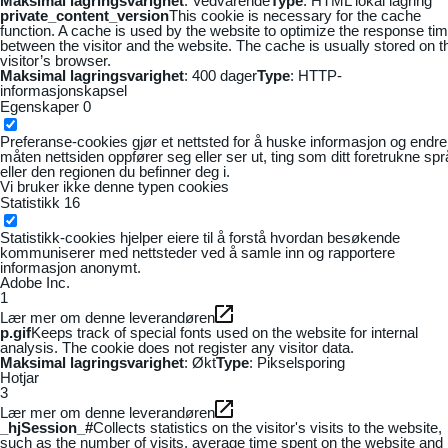
Maksimal lagringsvarighet
: Vedvarende
Type
: HTML lokal lagring
private_content_version
This cookie is necessary for the cache
function. A cache is used by the website to optimize the response ti
between the visitor and the website. The cache is usually stored on t
visitor’s browser.
Maksimal lagringsvarighet
: 400 dager
Type
: HTTP-
informasjonskapsel
Egenskaper
0
Preferanse-cookies gjør et nettsted for å huske informasjon og endre
måten nettsiden oppfører seg eller ser ut, ting som ditt foretrukne sp
eller den regionen du befinner deg i.
Vi bruker ikke denne typen cookies
Statistikk
16
Statistikk-cookies hjelper eiere til å forstå hvordan besøkende
kommuniserer med nettsteder ved å samle inn og rapportere
informasjon anonymt.
Adobe Inc.
1
Lær mer om denne leverandøren
p.gif
Keeps track of special fonts used on the website for internal
analysis. The cookie does not register any visitor data.
Maksimal lagringsvarighet
: Økt
Type
: Pikselsporing
Hotjar
3
Lær mer om denne leverandøren
_hjSession_#
Collects statistics on the visitor's visits to the website,
such as the number of visits, average time spent on the website and