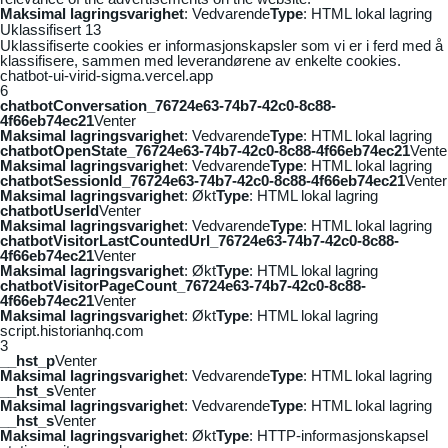
Maksimal lagringsvarighet
: Vedvarende
Type
: HTML lokal lagring
Uklassifisert
13
Uklassifiserte cookies er informasjonskapsler som vi er i ferd med å
klassifisere, sammen med leverandørene av enkelte cookies.
chatbot-ui-virid-sigma.vercel.app
6
chatbotConversation_76724e63-74b7-42c0-8c88-
4f66eb74ec21
Venter
Maksimal lagringsvarighet
: Vedvarende
Type
: HTML lokal lagring
chatbotOpenState_76724e63-74b7-42c0-8c88-4f66eb74ec21
Vente
Maksimal lagringsvarighet
: Vedvarende
Type
: HTML lokal lagring
chatbotSessionId_76724e63-74b7-42c0-8c88-4f66eb74ec21
Venter
Maksimal lagringsvarighet
: Økt
Type
: HTML lokal lagring
chatbotUserId
Venter
Maksimal lagringsvarighet
: Vedvarende
Type
: HTML lokal lagring
chatbotVisitorLastCountedUrl_76724e63-74b7-42c0-8c88-
4f66eb74ec21
Venter
Maksimal lagringsvarighet
: Økt
Type
: HTML lokal lagring
chatbotVisitorPageCount_76724e63-74b7-42c0-8c88-
4f66eb74ec21
Venter
Maksimal lagringsvarighet
: Økt
Type
: HTML lokal lagring
script.historianhq.com
3
__hst_p
Venter
Maksimal lagringsvarighet
: Vedvarende
Type
: HTML lokal lagring
__hst_s
Venter
Maksimal lagringsvarighet
: Vedvarende
Type
: HTML lokal lagring
__hst_s
Venter
Maksimal lagringsvarighet
: Økt
Type
: HTTP-informasjonskapsel