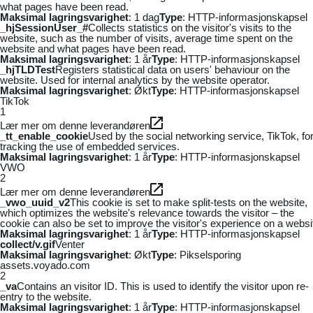
what pages have been read.
Maksimal lagringsvarighet
: 1 dag
Type
: HTTP-informasjonskapsel
_hjSessionUser_#
Collects statistics on the visitor's visits to the
website, such as the number of visits, average time spent on the
website and what pages have been read.
Maksimal lagringsvarighet
: 1 år
Type
: HTTP-informasjonskapsel
_hjTLDTest
Registers statistical data on users' behaviour on the
website. Used for internal analytics by the website operator.
Maksimal lagringsvarighet
: Økt
Type
: HTTP-informasjonskapsel
TikTok
1
Lær mer om denne leverandøren
_tt_enable_cookie
Used by the social networking service, TikTok, fo
tracking the use of embedded services.
Maksimal lagringsvarighet
: 1 år
Type
: HTTP-informasjonskapsel
VWO
2
Lær mer om denne leverandøren
_vwo_uuid_v2
This cookie is set to make split-tests on the website,
which optimizes the website's relevance towards the visitor – the
cookie can also be set to improve the visitor's experience on a websi
Maksimal lagringsvarighet
: 1 år
Type
: HTTP-informasjonskapsel
collect/v.gif
Venter
Maksimal lagringsvarighet
: Økt
Type
: Pikselsporing
assets.voyado.com
2
_va
Contains an visitor ID. This is used to identify the visitor upon re-
entry to the website.
Maksimal lagringsvarighet
: 1 år
Type
: HTTP-informasjonskapsel