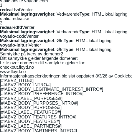
static.onsite.voyado.com
1
redeal-lvd
Venter
Maksimal lagringsvarighet
: Vedvarende
Type
: HTML lokal lagring
static.redeal.se
3
redeal-idfd
Venter
Maksimal lagringsvarighet
: Vedvarende
Type
: HTML lokal lagring
voyado-ccdc
Venter
Maksimal lagringsvarighet
: Økt
Type
: HTML lokal lagring
voyado-initurl
Venter
Maksimal lagringsvarighet
: Økt
Type
: HTML lokal lagring
Samtykke på tvers av domener
2
Ditt samtykke gjelder følgende domener:
Liste over domener ditt samtykke gjelder for:
checkout.floyd.no
www.floyd.no
Informasjonskapselerklæringen ble sist oppdatert 8/3/26 av
Cookiebo
[#IABV2_TITLE#]
[#IABV2_BODY_INTRO#]
[#IABV2_BODY_LEGITIMATE_INTEREST_INTRO#]
[#IABV2_BODY_PREFERENCE_INTRO#]
[#IABV2_LABEL_PURPOSES#]
[#IABV2_BODY_PURPOSES_INTRO#]
[#IABV2_BODY_PURPOSES#]
[#IABV2_LABEL_FEATURES#]
[#IABV2_BODY_FEATURES_INTRO#]
[#IABV2_BODY_FEATURES#]
[#IABV2_LABEL_PARTNERS#]
[#IABV2_BODY_PARTNERS_INTRO#]