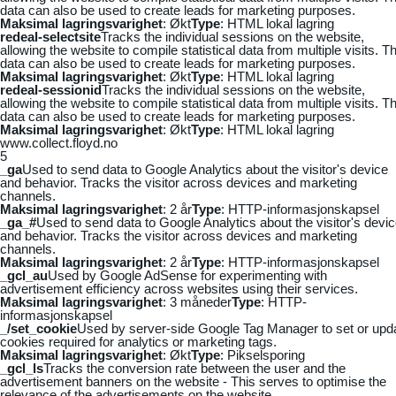
data can also be used to create leads for marketing purposes.
Maksimal lagringsvarighet
: Økt
Type
: HTML lokal lagring
redeal-selectsite
Tracks the individual sessions on the website,
allowing the website to compile statistical data from multiple visits. Th
data can also be used to create leads for marketing purposes.
Maksimal lagringsvarighet
: Økt
Type
: HTML lokal lagring
redeal-sessionid
Tracks the individual sessions on the website,
allowing the website to compile statistical data from multiple visits. Th
data can also be used to create leads for marketing purposes.
Maksimal lagringsvarighet
: Økt
Type
: HTML lokal lagring
www.collect.floyd.no
5
_ga
Used to send data to Google Analytics about the visitor's device
and behavior. Tracks the visitor across devices and marketing
channels.
Maksimal lagringsvarighet
: 2 år
Type
: HTTP-informasjonskapsel
_ga_#
Used to send data to Google Analytics about the visitor's devi
and behavior. Tracks the visitor across devices and marketing
channels.
Maksimal lagringsvarighet
: 2 år
Type
: HTTP-informasjonskapsel
_gcl_au
Used by Google AdSense for experimenting with
advertisement efficiency across websites using their services.
Maksimal lagringsvarighet
: 3 måneder
Type
: HTTP-
informasjonskapsel
_/set_cookie
Used by server-side Google Tag Manager to set or upd
cookies required for analytics or marketing tags.
Maksimal lagringsvarighet
: Økt
Type
: Pikselsporing
_gcl_ls
Tracks the conversion rate between the user and the
advertisement banners on the website - This serves to optimise the
relevance of the advertisements on the website.