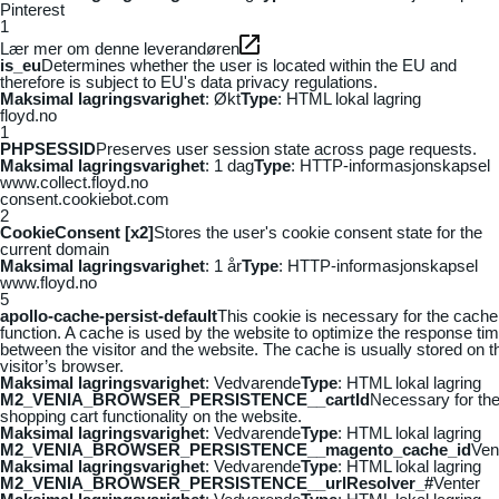
Pinterest
1
Lær mer om denne leverandøren
is_eu
Determines whether the user is located within the EU and
therefore is subject to EU's data privacy regulations.
Maksimal lagringsvarighet
: Økt
Type
: HTML lokal lagring
floyd.no
1
PHPSESSID
Preserves user session state across page requests.
Maksimal lagringsvarighet
: 1 dag
Type
: HTTP-informasjonskapsel
www.collect.floyd.no
consent.cookiebot.com
2
CookieConsent [x2]
Stores the user's cookie consent state for the
current domain
Maksimal lagringsvarighet
: 1 år
Type
: HTTP-informasjonskapsel
www.floyd.no
5
apollo-cache-persist-default
This cookie is necessary for the cache
function. A cache is used by the website to optimize the response ti
between the visitor and the website. The cache is usually stored on t
visitor’s browser.
Maksimal lagringsvarighet
: Vedvarende
Type
: HTML lokal lagring
M2_VENIA_BROWSER_PERSISTENCE__cartId
Necessary for th
shopping cart functionality on the website.
Maksimal lagringsvarighet
: Vedvarende
Type
: HTML lokal lagring
M2_VENIA_BROWSER_PERSISTENCE__magento_cache_id
Ven
Maksimal lagringsvarighet
: Vedvarende
Type
: HTML lokal lagring
M2_VENIA_BROWSER_PERSISTENCE__urlResolver_#
Venter