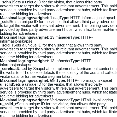
_schn1
Sets a unique ID for the visitor, that allows third party
advertisers to target the visitor with relevant advertisement. This pair
service is provided by third party advertisement hubs, which facilitat
real-time bidding for advertisers.
Maksimal lagringsvarighet
: 1 dag
Type
: HTTP-informasjonskapsel
_scid
Sets a unique ID for the visitor, that allows third party advertise
to target the visitor with relevant advertisement. This pairing service i
provided by third party advertisement hubs, which facilitates real-tim
bidding for advertisers.
Maksimal lagringsvarighet
: 13 måneder
Type
: HTTP-
informasjonskapsel
_scid_r
Sets a unique ID for the visitor, that allows third party
advertisers to target the visitor with relevant advertisement. This pair
service is provided by third party advertisement hubs, which facilitat
real-time bidding for advertisers.
Maksimal lagringsvarighet
: 13 måneder
Type
: HTTP-
informasjonskapsel
_screload
Used by Snapchat to implement advertisement content on
the website - The cookie detects the efficiency of the ads and collect
visitor data for further visitor segmentation.
Maksimal lagringsvarighet
: Økt
Type
: HTTP-informasjonskapsel
u_sclid
Sets a unique ID for the visitor, that allows third party
advertisers to target the visitor with relevant advertisement. This pair
service is provided by third party advertisement hubs, which facilitat
real-time bidding for advertisers.
Maksimal lagringsvarighet
: Vedvarende
Type
: HTML lokal lagring
u_sclid_r
Sets a unique ID for the visitor, that allows third party
advertisers to target the visitor with relevant advertisement. This pair
service is provided by third party advertisement hubs, which facilitat
real-time bidding for advertisers.