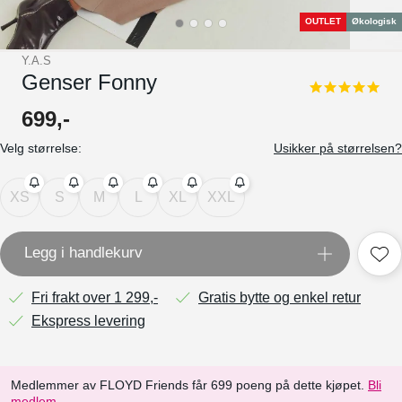
OUTLET
Økologisk
Y.A.S
Genser Fonny
5.0
star
699
,-
rating
Velg størrelse:
Usikker på størrelsen?
XS
S
M
L
XL
XXL
Legg i handlekurv
Fri frakt over 1 299,-
Gratis bytte og enkel retur
Ekspress levering
Medlemmer av FLOYD Friends får 699 poeng på dette kjøpet.
Bli
medlem