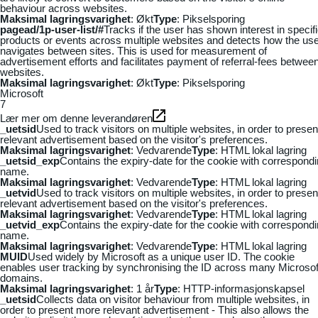
behaviour across websites.
Maksimal lagringsvarighet
: Økt
Type
: Pikselsporing
pagead/1p-user-list/#
Tracks if the user has shown interest in specif
products or events across multiple websites and detects how the us
navigates between sites. This is used for measurement of
advertisement efforts and facilitates payment of referral-fees betwee
websites.
Maksimal lagringsvarighet
: Økt
Type
: Pikselsporing
Microsoft
7
Lær mer om denne leverandøren
_uetsid
Used to track visitors on multiple websites, in order to presen
relevant advertisement based on the visitor's preferences.
Maksimal lagringsvarighet
: Vedvarende
Type
: HTML lokal lagring
_uetsid_exp
Contains the expiry-date for the cookie with correspond
name.
Maksimal lagringsvarighet
: Vedvarende
Type
: HTML lokal lagring
_uetvid
Used to track visitors on multiple websites, in order to presen
relevant advertisement based on the visitor's preferences.
Maksimal lagringsvarighet
: Vedvarende
Type
: HTML lokal lagring
_uetvid_exp
Contains the expiry-date for the cookie with correspond
name.
Maksimal lagringsvarighet
: Vedvarende
Type
: HTML lokal lagring
MUID
Used widely by Microsoft as a unique user ID. The cookie
enables user tracking by synchronising the ID across many Microsof
domains.
Maksimal lagringsvarighet
: 1 år
Type
: HTTP-informasjonskapsel
_uetsid
Collects data on visitor behaviour from multiple websites, in
order to present more relevant advertisement - This also allows the