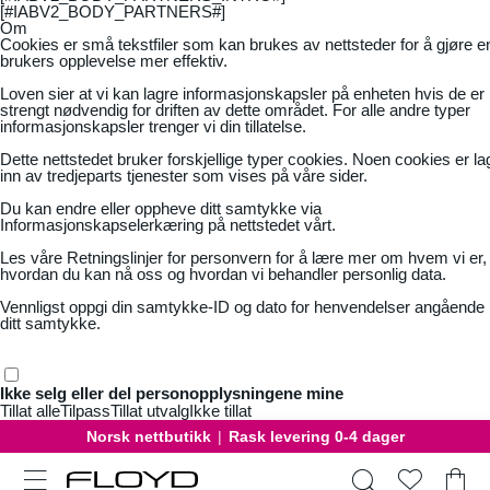
[#IABV2_BODY_PARTNERS#]
Om
Cookies er små tekstfiler som kan brukes av nettsteder for å gjøre e
brukers opplevelse mer effektiv.
Loven sier at vi kan lagre informasjonskapsler på enheten hvis de er
strengt nødvendig for driften av dette området. For alle andre typer
informasjonskapsler trenger vi din tillatelse.
Dette nettstedet bruker forskjellige typer cookies. Noen cookies er la
inn av tredjeparts tjenester som vises på våre sider.
Du kan endre eller oppheve ditt samtykke via
Informasjonskapselerkæring på nettstedet vårt.
Les våre
Retningslinjer for personvern
for å lære mer om hvem vi er,
hvordan du kan nå oss og hvordan vi behandler personlig data.
Vennligst oppgi din samtykke-ID og dato for henvendelser angående
ditt samtykke.
Ikke selg eller del personopplysningene mine
Tillat alle
Tilpass
Tillat utvalg
Ikke tillat
Norsk nettbutikk
|
Rask levering 0-4 dager