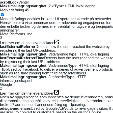
scrollLock
Venter
Maksimal lagringsvarighet
: Økt
Type
: HTML lokal lagring
Markedsføring
45
Markedsførings-cookies brukes til å spore besøkende på nettsteder.
Hensikten er å vise annonser som er relevante og engasjerende for
den enkelte bruker og dermed mer verdifull for utgivere og tredjepart
annonsører.
Meta Platforms, Inc.
3
Lær mer om denne leverandøren
lastExternalReferrer
Detects how the user reached the website by
registering their last URL-address.
Maksimal lagringsvarighet
: Vedvarende
Type
: HTML lokal lagring
lastExternalReferrerTime
Detects how the user reached the websit
by registering their last URL-address.
Maksimal lagringsvarighet
: Vedvarende
Type
: HTML lokal lagring
_fbp
Used by Facebook to deliver a series of advertisement products
such as real time bidding from third party advertisers.
Maksimal lagringsvarighet
: 3 måneder
Type
: HTTP-
informasjonskapsel
Google
2
Lær mer om denne leverandøren
Noen av opplysningene som innhentes av denne leverandøren, bruk
til personalisering og måling av reklameeffektivitet. Leverandøren ka
bruke IP-adressene til annonsemåling og -tilpasning.
ads/ga-audiences
Used by Google AdWords to re-engage visitors th
are likely to convert to customers based on the visitor's online