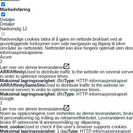
Markedsføring
Detaljer
Detaljer
Nødvendig
12
Nødvendige cookies bidra til å gjøre en nettside brukbart ved at
grunnleggende funksjoner som side navigasjon og tilgang til sikre
områder av nettstedet. Nettstedet kan ikke fungere optimalt uten dis
informasjonskapslene.
Azure
2
Lær mer om denne leverandøren
ARRAffinity
Used to distribute traffic to the website on several serve
in order to optimise response times.
Maksimal lagringsvarighet
: Økt
Type
: HTTP-informasjonskapsel
ARRAffinitySameSite
Used to distribute traffic to the website on
several servers in order to optimise response times.
Maksimal lagringsvarighet
: Økt
Type
: HTTP-informasjonskapsel
Google
1
Lær mer om denne leverandøren
Noen av opplysningene som innhentes av denne leverandøren, bruk
til personalisering og måling av reklameeffektivitet. Leverandøren ka
bruke IP-adressene til annonsemåling og -tilpasning.
test_cookie
Used to check if the user's browser supports cookies.
Maksimal lagringsvarighet
: 1 dag
Type
: HTTP-informasjonskapsel