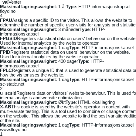
_vaI
Venter
Maksimal lagringsvarighet
: 1 år
Type
: HTTP-informasjonskapsel
floyd.no
4
FPAU
Assigns a specific ID to the visitor. This allows the website to
determine the number of specific user-visits for analysis and statistic
Maksimal lagringsvarighet
: 3 måneder
Type
: HTTP-
informasjonskapsel
FPGSID
Registers statistical data on users' behaviour on the website
Used for internal analytics by the website operator.
Maksimal lagringsvarighet
: 1 dag
Type
: HTTP-informasjonskapsel
FPID
Registers statistical data on users' behaviour on the website.
Used for internal analytics by the website operator.
Maksimal lagringsvarighet
: 400 dager
Type
: HTTP-
informasjonskapsel
FPLC
Registers a unique ID that is used to generate statistical data o
how the visitor uses the website.
Maksimal lagringsvarighet
: 1 dag
Type
: HTTP-informasjonskapsel
sc-static.net
2
u_scsid
Registers data on visitors' website-behaviour. This is used fo
internal analysis and website optimization.
Maksimal lagringsvarighet
: Økt
Type
: HTML lokal lagring
X-AB
This cookie is used by the website’s operator in context with
multi-variate testing. This is a tool used to combine or change conten
on the website. This allows the website to find the best variation/editi
of the site.
Maksimal lagringsvarighet
: 1 dag
Type
: HTTP-informasjonskapsel
www.floyd.no
1