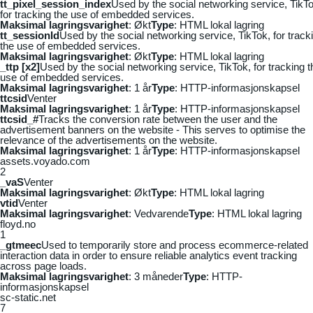
tt_pixel_session_index
Used by the social networking service, TikTo
for tracking the use of embedded services.
Maksimal lagringsvarighet
: Økt
Type
: HTML lokal lagring
tt_sessionId
Used by the social networking service, TikTok, for track
the use of embedded services.
Maksimal lagringsvarighet
: Økt
Type
: HTML lokal lagring
_ttp [x2]
Used by the social networking service, TikTok, for tracking t
use of embedded services.
Maksimal lagringsvarighet
: 1 år
Type
: HTTP-informasjonskapsel
ttcsid
Venter
Maksimal lagringsvarighet
: 1 år
Type
: HTTP-informasjonskapsel
ttcsid_#
Tracks the conversion rate between the user and the
advertisement banners on the website - This serves to optimise the
relevance of the advertisements on the website.
Maksimal lagringsvarighet
: 1 år
Type
: HTTP-informasjonskapsel
assets.voyado.com
2
_vaS
Venter
Maksimal lagringsvarighet
: Økt
Type
: HTML lokal lagring
vtid
Venter
Maksimal lagringsvarighet
: Vedvarende
Type
: HTML lokal lagring
floyd.no
1
_gtmeec
Used to temporarily store and process ecommerce-related
interaction data in order to ensure reliable analytics event tracking
across page loads.
Maksimal lagringsvarighet
: 3 måneder
Type
: HTTP-
informasjonskapsel
sc-static.net
7