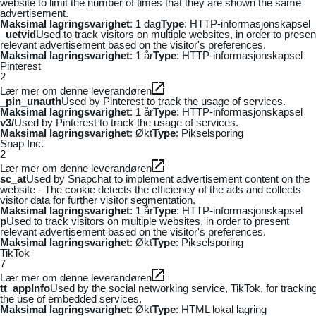
website to limit the number of times that they are shown the same
advertisement.
Maksimal lagringsvarighet
: 1 dag
Type
: HTTP-informasjonskapsel
_uetvid
Used to track visitors on multiple websites, in order to presen
relevant advertisement based on the visitor's preferences.
Maksimal lagringsvarighet
: 1 år
Type
: HTTP-informasjonskapsel
Pinterest
2
Lær mer om denne leverandøren
_pin_unauth
Used by Pinterest to track the usage of services.
Maksimal lagringsvarighet
: 1 år
Type
: HTTP-informasjonskapsel
v3/
Used by Pinterest to track the usage of services.
Maksimal lagringsvarighet
: Økt
Type
: Pikselsporing
Snap Inc.
2
Lær mer om denne leverandøren
sc_at
Used by Snapchat to implement advertisement content on the
website - The cookie detects the efficiency of the ads and collects
visitor data for further visitor segmentation.
Maksimal lagringsvarighet
: 1 år
Type
: HTTP-informasjonskapsel
p
Used to track visitors on multiple websites, in order to present
relevant advertisement based on the visitor's preferences.
Maksimal lagringsvarighet
: Økt
Type
: Pikselsporing
TikTok
7
Lær mer om denne leverandøren
tt_appInfo
Used by the social networking service, TikTok, for trackin
the use of embedded services.
Maksimal lagringsvarighet
: Økt
Type
: HTML lokal lagring