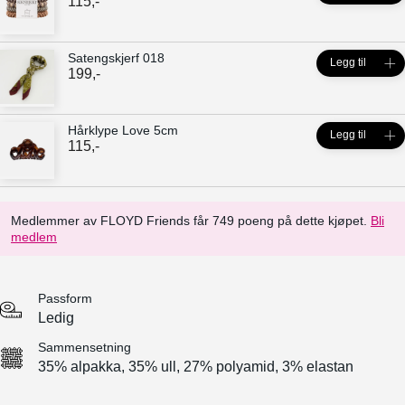
115
,-
Satengskjerf 018
Legg til
199
,-
Hårklype Love 5cm
Legg til
115
,-
Medlemmer av FLOYD Friends får 749 poeng på dette kjøpet.
Bli
medlem
Passform
Ledig
Sammensetning
35% alpakka, 35% ull, 27% polyamid, 3% elastan