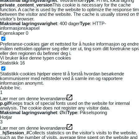
Maksimal lagringsvarighet
: Vedvarende
Type
: HTML lokal lagring
private_content_version
This cookie is necessary for the cache
function. A cache is used by the website to optimize the response ti
between the visitor and the website. The cache is usually stored on t
visitor’s browser.
Maksimal lagringsvarighet
: 400 dager
Type
: HTTP-
informasjonskapsel
Egenskaper
0
Preferanse-cookies gjør et nettsted for å huske informasjon og endre
måten nettsiden oppfører seg eller ser ut, ting som ditt foretrukne sp
eller den regionen du befinner deg i.
Vi bruker ikke denne typen cookies
Statistikk
16
Statistikk-cookies hjelper eiere til å forstå hvordan besøkende
kommuniserer med nettsteder ved å samle inn og rapportere
informasjon anonymt.
Adobe Inc.
1
Lær mer om denne leverandøren
p.gif
Keeps track of special fonts used on the website for internal
analysis. The cookie does not register any visitor data.
Maksimal lagringsvarighet
: Økt
Type
: Pikselsporing
Hotjar
3
Lær mer om denne leverandøren
_hjSession_#
Collects statistics on the visitor's visits to the website,
such as the number of visits, average time spent on the website and