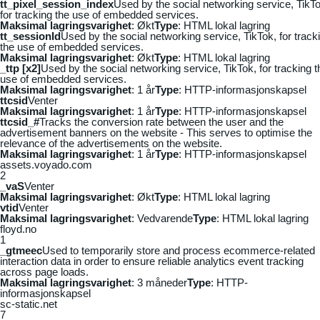
tt_pixel_session_index
Used by the social networking service, TikTo
for tracking the use of embedded services.
Maksimal lagringsvarighet
: Økt
Type
: HTML lokal lagring
tt_sessionId
Used by the social networking service, TikTok, for track
the use of embedded services.
Maksimal lagringsvarighet
: Økt
Type
: HTML lokal lagring
_ttp [x2]
Used by the social networking service, TikTok, for tracking t
use of embedded services.
Maksimal lagringsvarighet
: 1 år
Type
: HTTP-informasjonskapsel
ttcsid
Venter
Maksimal lagringsvarighet
: 1 år
Type
: HTTP-informasjonskapsel
ttcsid_#
Tracks the conversion rate between the user and the
advertisement banners on the website - This serves to optimise the
relevance of the advertisements on the website.
Maksimal lagringsvarighet
: 1 år
Type
: HTTP-informasjonskapsel
assets.voyado.com
2
_vaS
Venter
Maksimal lagringsvarighet
: Økt
Type
: HTML lokal lagring
vtid
Venter
Maksimal lagringsvarighet
: Vedvarende
Type
: HTML lokal lagring
floyd.no
1
_gtmeec
Used to temporarily store and process ecommerce-related
interaction data in order to ensure reliable analytics event tracking
across page loads.
Maksimal lagringsvarighet
: 3 måneder
Type
: HTTP-
informasjonskapsel
sc-static.net
7