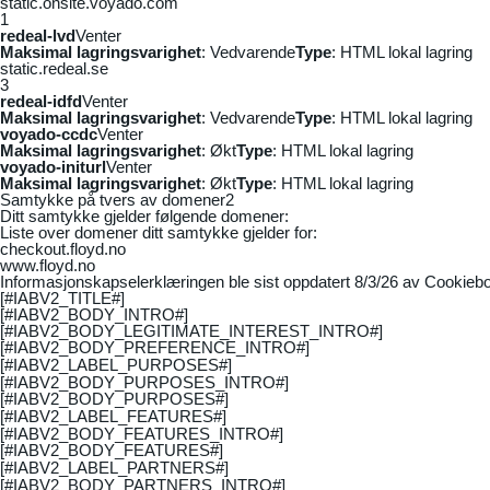
static.onsite.voyado.com
1
redeal-lvd
Venter
Maksimal lagringsvarighet
: Vedvarende
Type
: HTML lokal lagring
static.redeal.se
3
redeal-idfd
Venter
Maksimal lagringsvarighet
: Vedvarende
Type
: HTML lokal lagring
voyado-ccdc
Venter
Maksimal lagringsvarighet
: Økt
Type
: HTML lokal lagring
voyado-initurl
Venter
Maksimal lagringsvarighet
: Økt
Type
: HTML lokal lagring
Samtykke på tvers av domener
2
Ditt samtykke gjelder følgende domener:
Liste over domener ditt samtykke gjelder for:
checkout.floyd.no
www.floyd.no
Informasjonskapselerklæringen ble sist oppdatert 8/3/26 av
Cookiebo
[#IABV2_TITLE#]
[#IABV2_BODY_INTRO#]
[#IABV2_BODY_LEGITIMATE_INTEREST_INTRO#]
[#IABV2_BODY_PREFERENCE_INTRO#]
[#IABV2_LABEL_PURPOSES#]
[#IABV2_BODY_PURPOSES_INTRO#]
[#IABV2_BODY_PURPOSES#]
[#IABV2_LABEL_FEATURES#]
[#IABV2_BODY_FEATURES_INTRO#]
[#IABV2_BODY_FEATURES#]
[#IABV2_LABEL_PARTNERS#]
[#IABV2_BODY_PARTNERS_INTRO#]