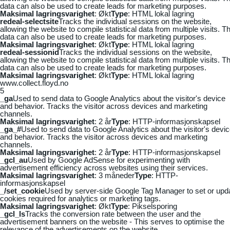
data can also be used to create leads for marketing purposes.
Maksimal lagringsvarighet
: Økt
Type
: HTML lokal lagring
redeal-selectsite
Tracks the individual sessions on the website,
allowing the website to compile statistical data from multiple visits. Th
data can also be used to create leads for marketing purposes.
Maksimal lagringsvarighet
: Økt
Type
: HTML lokal lagring
redeal-sessionid
Tracks the individual sessions on the website,
allowing the website to compile statistical data from multiple visits. Th
data can also be used to create leads for marketing purposes.
Maksimal lagringsvarighet
: Økt
Type
: HTML lokal lagring
www.collect.floyd.no
5
_ga
Used to send data to Google Analytics about the visitor's device
and behavior. Tracks the visitor across devices and marketing
channels.
Maksimal lagringsvarighet
: 2 år
Type
: HTTP-informasjonskapsel
_ga_#
Used to send data to Google Analytics about the visitor's devi
and behavior. Tracks the visitor across devices and marketing
channels.
Maksimal lagringsvarighet
: 2 år
Type
: HTTP-informasjonskapsel
_gcl_au
Used by Google AdSense for experimenting with
advertisement efficiency across websites using their services.
Maksimal lagringsvarighet
: 3 måneder
Type
: HTTP-
informasjonskapsel
_/set_cookie
Used by server-side Google Tag Manager to set or upd
cookies required for analytics or marketing tags.
Maksimal lagringsvarighet
: Økt
Type
: Pikselsporing
_gcl_ls
Tracks the conversion rate between the user and the
advertisement banners on the website - This serves to optimise the
relevance of the advertisements on the website.