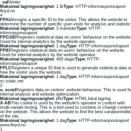
_vaI
Venter
Maksimal lagringsvarighet
: 1 år
Type
: HTTP-informasjonskapsel
floyd.no
4
FPAU
Assigns a specific ID to the visitor. This allows the website to
determine the number of specific user-visits for analysis and statistic
Maksimal lagringsvarighet
: 3 måneder
Type
: HTTP-
informasjonskapsel
FPGSID
Registers statistical data on users' behaviour on the website
Used for internal analytics by the website operator.
Maksimal lagringsvarighet
: 1 dag
Type
: HTTP-informasjonskapsel
FPID
Registers statistical data on users' behaviour on the website.
Used for internal analytics by the website operator.
Maksimal lagringsvarighet
: 400 dager
Type
: HTTP-
informasjonskapsel
FPLC
Registers a unique ID that is used to generate statistical data o
how the visitor uses the website.
Maksimal lagringsvarighet
: 1 dag
Type
: HTTP-informasjonskapsel
sc-static.net
2
u_scsid
Registers data on visitors' website-behaviour. This is used fo
internal analysis and website optimization.
Maksimal lagringsvarighet
: Økt
Type
: HTML lokal lagring
X-AB
This cookie is used by the website’s operator in context with
multi-variate testing. This is a tool used to combine or change conten
on the website. This allows the website to find the best variation/editi
of the site.
Maksimal lagringsvarighet
: 1 dag
Type
: HTTP-informasjonskapsel
www.floyd.no
1