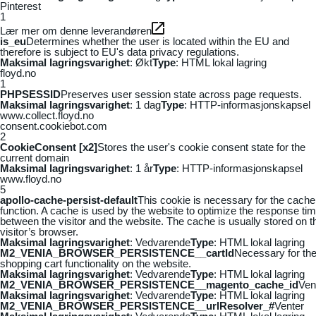
Pinterest
1
Lær mer om denne leverandøren
is_eu
Determines whether the user is located within the EU and
therefore is subject to EU's data privacy regulations.
Maksimal lagringsvarighet
: Økt
Type
: HTML lokal lagring
floyd.no
1
PHPSESSID
Preserves user session state across page requests.
Maksimal lagringsvarighet
: 1 dag
Type
: HTTP-informasjonskapsel
www.collect.floyd.no
consent.cookiebot.com
2
CookieConsent [x2]
Stores the user's cookie consent state for the
current domain
Maksimal lagringsvarighet
: 1 år
Type
: HTTP-informasjonskapsel
www.floyd.no
5
apollo-cache-persist-default
This cookie is necessary for the cache
function. A cache is used by the website to optimize the response ti
between the visitor and the website. The cache is usually stored on t
visitor’s browser.
Maksimal lagringsvarighet
: Vedvarende
Type
: HTML lokal lagring
M2_VENIA_BROWSER_PERSISTENCE__cartId
Necessary for th
shopping cart functionality on the website.
Maksimal lagringsvarighet
: Vedvarende
Type
: HTML lokal lagring
M2_VENIA_BROWSER_PERSISTENCE__magento_cache_id
Ven
Maksimal lagringsvarighet
: Vedvarende
Type
: HTML lokal lagring
M2_VENIA_BROWSER_PERSISTENCE__urlResolver_#
Venter