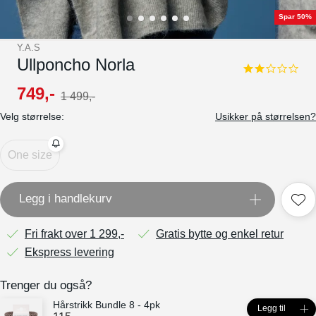
Spar 50%
Y.A.S
Ullponcho Norla
2.0
star
749
,-
1
499
,-
rating
Velg størrelse:
Usikker på størrelsen?
One size
Legg i handlekurv
Fri frakt over 1 299,-
Gratis bytte og enkel retur
Ekspress levering
Trenger du også?
Hårstrikk Bundle 8 - 4pk
Legg til