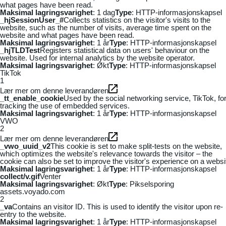
what pages have been read.
Maksimal lagringsvarighet
: 1 dag
Type
: HTTP-informasjonskapsel
_hjSessionUser_#
Collects statistics on the visitor's visits to the
website, such as the number of visits, average time spent on the
website and what pages have been read.
Maksimal lagringsvarighet
: 1 år
Type
: HTTP-informasjonskapsel
_hjTLDTest
Registers statistical data on users' behaviour on the
website. Used for internal analytics by the website operator.
Maksimal lagringsvarighet
: Økt
Type
: HTTP-informasjonskapsel
TikTok
1
Lær mer om denne leverandøren
_tt_enable_cookie
Used by the social networking service, TikTok, fo
tracking the use of embedded services.
Maksimal lagringsvarighet
: 1 år
Type
: HTTP-informasjonskapsel
VWO
2
Lær mer om denne leverandøren
_vwo_uuid_v2
This cookie is set to make split-tests on the website,
which optimizes the website's relevance towards the visitor – the
cookie can also be set to improve the visitor's experience on a websi
Maksimal lagringsvarighet
: 1 år
Type
: HTTP-informasjonskapsel
collect/v.gif
Venter
Maksimal lagringsvarighet
: Økt
Type
: Pikselsporing
assets.voyado.com
2
_va
Contains an visitor ID. This is used to identify the visitor upon re-
entry to the website.
Maksimal lagringsvarighet
: 1 år
Type
: HTTP-informasjonskapsel