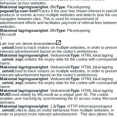
behaviour across websites.
Maksimal lagringsvarighet
: Økt
Type
: Pikselsporing
pagead/1p-user-list/#
Tracks if the user has shown interest in specif
products or events across multiple websites and detects how the us
navigates between sites. This is used for measurement of
advertisement efforts and facilitates payment of referral-fees betwee
websites.
Maksimal lagringsvarighet
: Økt
Type
: Pikselsporing
Microsoft
7
Lær mer om denne leverandøren
_uetsid
Used to track visitors on multiple websites, in order to presen
relevant advertisement based on the visitor's preferences.
Maksimal lagringsvarighet
: Vedvarende
Type
: HTML lokal lagring
_uetsid_exp
Contains the expiry-date for the cookie with correspond
name.
Maksimal lagringsvarighet
: Vedvarende
Type
: HTML lokal lagring
_uetvid
Used to track visitors on multiple websites, in order to presen
relevant advertisement based on the visitor's preferences.
Maksimal lagringsvarighet
: Vedvarende
Type
: HTML lokal lagring
_uetvid_exp
Contains the expiry-date for the cookie with correspond
name.
Maksimal lagringsvarighet
: Vedvarende
Type
: HTML lokal lagring
MUID
Used widely by Microsoft as a unique user ID. The cookie
enables user tracking by synchronising the ID across many Microsof
domains.
Maksimal lagringsvarighet
: 1 år
Type
: HTTP-informasjonskapsel
_uetsid
Collects data on visitor behaviour from multiple websites, in
order to present more relevant advertisement - This also allows the