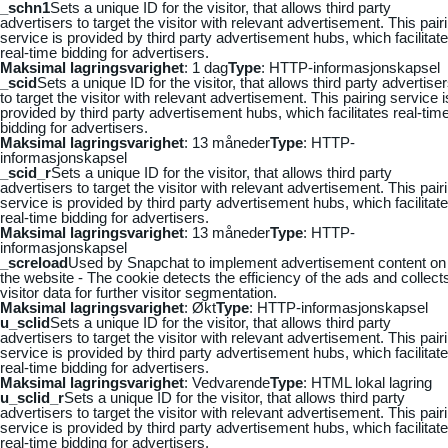
_schn1
Sets a unique ID for the visitor, that allows third party
advertisers to target the visitor with relevant advertisement. This pair
service is provided by third party advertisement hubs, which facilitat
real-time bidding for advertisers.
Maksimal lagringsvarighet
: 1 dag
Type
: HTTP-informasjonskapsel
_scid
Sets a unique ID for the visitor, that allows third party advertise
to target the visitor with relevant advertisement. This pairing service i
provided by third party advertisement hubs, which facilitates real-tim
bidding for advertisers.
Maksimal lagringsvarighet
: 13 måneder
Type
: HTTP-
informasjonskapsel
_scid_r
Sets a unique ID for the visitor, that allows third party
advertisers to target the visitor with relevant advertisement. This pair
service is provided by third party advertisement hubs, which facilitat
real-time bidding for advertisers.
Maksimal lagringsvarighet
: 13 måneder
Type
: HTTP-
informasjonskapsel
_screload
Used by Snapchat to implement advertisement content on
the website - The cookie detects the efficiency of the ads and collect
visitor data for further visitor segmentation.
Maksimal lagringsvarighet
: Økt
Type
: HTTP-informasjonskapsel
u_sclid
Sets a unique ID for the visitor, that allows third party
advertisers to target the visitor with relevant advertisement. This pair
service is provided by third party advertisement hubs, which facilitat
real-time bidding for advertisers.
Maksimal lagringsvarighet
: Vedvarende
Type
: HTML lokal lagring
u_sclid_r
Sets a unique ID for the visitor, that allows third party
advertisers to target the visitor with relevant advertisement. This pair
service is provided by third party advertisement hubs, which facilitat
real-time bidding for advertisers.