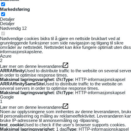
Markedsføring
Detaljer
Detaljer
Nødvendig
12
Nødvendige cookies bidra til å gjøre en nettside brukbart ved at
grunnleggende funksjoner som side navigasjon og tilgang til sikre
områder av nettstedet. Nettstedet kan ikke fungere optimalt uten dis
informasjonskapslene.
Azure
2
Lær mer om denne leverandøren
ARRAffinity
Used to distribute traffic to the website on several serve
in order to optimise response times.
Maksimal lagringsvarighet
: Økt
Type
: HTTP-informasjonskapsel
ARRAffinitySameSite
Used to distribute traffic to the website on
several servers in order to optimise response times.
Maksimal lagringsvarighet
: Økt
Type
: HTTP-informasjonskapsel
Google
1
Lær mer om denne leverandøren
Noen av opplysningene som innhentes av denne leverandøren, bruk
til personalisering og måling av reklameeffektivitet. Leverandøren ka
bruke IP-adressene til annonsemåling og -tilpasning.
test_cookie
Used to check if the user's browser supports cookies.
Maksimal lagringsvarighet
: 1 dag
Type
: HTTP-informasjonskapsel