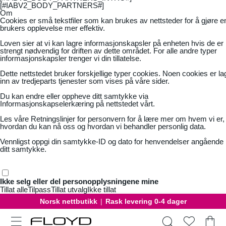
[#IABV2_BODY_PARTNERS#]
Om
Cookies er små tekstfiler som kan brukes av nettsteder for å gjøre e
brukers opplevelse mer effektiv.
Loven sier at vi kan lagre informasjonskapsler på enheten hvis de er
strengt nødvendig for driften av dette området. For alle andre typer
informasjonskapsler trenger vi din tillatelse.
Dette nettstedet bruker forskjellige typer cookies. Noen cookies er la
inn av tredjeparts tjenester som vises på våre sider.
Du kan endre eller oppheve ditt samtykke via
Informasjonskapselerkæring på nettstedet vårt.
Les våre
Retningslinjer for personvern
for å lære mer om hvem vi er,
hvordan du kan nå oss og hvordan vi behandler personlig data.
Vennligst oppgi din samtykke-ID og dato for henvendelser angående
ditt samtykke.
Ikke selg eller del personopplysningene mine
Tillat alle
Tilpass
Tillat utvalg
Ikke tillat
Norsk nettbutikk
|
Rask levering 0-4 dager