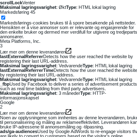
scrollLock
Venter
Maksimal lagringsvarighet
: Økt
Type
: HTML lokal lagring
Markedsføring
45
Markedsførings-cookies brukes til å spore besøkende på nettsteder.
Hensikten er å vise annonser som er relevante og engasjerende for
den enkelte bruker og dermed mer verdifull for utgivere og tredjepart
annonsører.
Meta Platforms, Inc.
3
Lær mer om denne leverandøren
lastExternalReferrer
Detects how the user reached the website by
registering their last URL-address.
Maksimal lagringsvarighet
: Vedvarende
Type
: HTML lokal lagring
lastExternalReferrerTime
Detects how the user reached the websit
by registering their last URL-address.
Maksimal lagringsvarighet
: Vedvarende
Type
: HTML lokal lagring
_fbp
Used by Facebook to deliver a series of advertisement products
such as real time bidding from third party advertisers.
Maksimal lagringsvarighet
: 3 måneder
Type
: HTTP-
informasjonskapsel
Google
2
Lær mer om denne leverandøren
Noen av opplysningene som innhentes av denne leverandøren, bruk
til personalisering og måling av reklameeffektivitet. Leverandøren ka
bruke IP-adressene til annonsemåling og -tilpasning.
ads/ga-audiences
Used by Google AdWords to re-engage visitors th
are likely to convert to customers based on the visitor's online