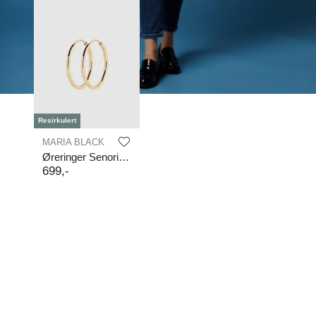
Resirkulert
MARIA BLACK
Øreringer Senorita 25
699
,-