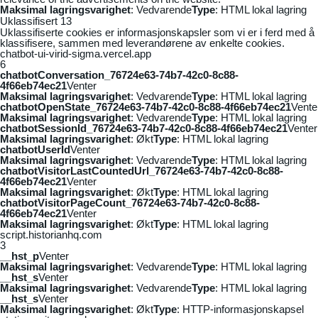
Maksimal lagringsvarighet
: Vedvarende
Type
: HTML lokal lagring
Uklassifisert
13
Uklassifiserte cookies er informasjonskapsler som vi er i ferd med å
klassifisere, sammen med leverandørene av enkelte cookies.
chatbot-ui-virid-sigma.vercel.app
6
chatbotConversation_76724e63-74b7-42c0-8c88-
4f66eb74ec21
Venter
Maksimal lagringsvarighet
: Vedvarende
Type
: HTML lokal lagring
chatbotOpenState_76724e63-74b7-42c0-8c88-4f66eb74ec21
Vente
Maksimal lagringsvarighet
: Vedvarende
Type
: HTML lokal lagring
chatbotSessionId_76724e63-74b7-42c0-8c88-4f66eb74ec21
Venter
Maksimal lagringsvarighet
: Økt
Type
: HTML lokal lagring
chatbotUserId
Venter
Maksimal lagringsvarighet
: Vedvarende
Type
: HTML lokal lagring
chatbotVisitorLastCountedUrl_76724e63-74b7-42c0-8c88-
4f66eb74ec21
Venter
Maksimal lagringsvarighet
: Økt
Type
: HTML lokal lagring
chatbotVisitorPageCount_76724e63-74b7-42c0-8c88-
4f66eb74ec21
Venter
Maksimal lagringsvarighet
: Økt
Type
: HTML lokal lagring
script.historianhq.com
3
__hst_p
Venter
Maksimal lagringsvarighet
: Vedvarende
Type
: HTML lokal lagring
__hst_s
Venter
Maksimal lagringsvarighet
: Vedvarende
Type
: HTML lokal lagring
__hst_s
Venter
Maksimal lagringsvarighet
: Økt
Type
: HTTP-informasjonskapsel