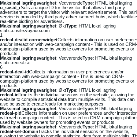
Maksimal lagringsvarighet
: Vedvarende
Type
: HTML lokal lagring
u_scsid_r
Sets a unique ID for the visitor, that allows third party
advertisers to target the visitor with relevant advertisement. This pair
service is provided by third party advertisement hubs, which facilitat
real-time bidding for advertisers.
Maksimal lagringsvarighet
: Økt
Type
: HTML lokal lagring
static.onsite.voyado.com
1
redeal-dealid-cornerwidget
Collects information on user preference
and/or interaction with web-campaign content - This is used on CRM
campaign-platform used by website owners for promoting events or
products.
Maksimal lagringsvarighet
: Vedvarende
Type
: HTML lokal lagring
static.redeal.se
6
redeal-deal-id
Collects information on user preferences and/or
interaction with web-campaign content - This is used on CRM-
campaign-platform used by website owners for promoting events or
products.
Maksimal lagringsvarighet
: Økt
Type
: HTML lokal lagring
redeal-id
Tracks the individual sessions on the website, allowing the
website to compile statistical data from multiple visits. This data can
also be used to create leads for marketing purposes.
Maksimal lagringsvarighet
: Vedvarende
Type
: HTML lokal lagring
redeal-pid
Collects information on user preferences and/or interactio
with web-campaign content - This is used on CRM-campaign-platfo
used by website owners for promoting events or products.
Maksimal lagringsvarighet
: Vedvarende
Type
: HTML lokal lagring
redeal-sel-domain
Tracks the individual sessions on the website,
allowing the website to compile statistical data from multiple visits. Th