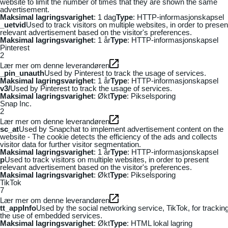
website to limit the number of times that they are shown the same
advertisement.
Maksimal lagringsvarighet
: 1 dag
Type
: HTTP-informasjonskapsel
_uetvid
Used to track visitors on multiple websites, in order to presen
relevant advertisement based on the visitor's preferences.
Maksimal lagringsvarighet
: 1 år
Type
: HTTP-informasjonskapsel
Pinterest
2
Lær mer om denne leverandøren
_pin_unauth
Used by Pinterest to track the usage of services.
Maksimal lagringsvarighet
: 1 år
Type
: HTTP-informasjonskapsel
v3/
Used by Pinterest to track the usage of services.
Maksimal lagringsvarighet
: Økt
Type
: Pikselsporing
Snap Inc.
2
Lær mer om denne leverandøren
sc_at
Used by Snapchat to implement advertisement content on the
website - The cookie detects the efficiency of the ads and collects
visitor data for further visitor segmentation.
Maksimal lagringsvarighet
: 1 år
Type
: HTTP-informasjonskapsel
p
Used to track visitors on multiple websites, in order to present
relevant advertisement based on the visitor's preferences.
Maksimal lagringsvarighet
: Økt
Type
: Pikselsporing
TikTok
7
Lær mer om denne leverandøren
tt_appInfo
Used by the social networking service, TikTok, for trackin
the use of embedded services.
Maksimal lagringsvarighet
: Økt
Type
: HTML lokal lagring