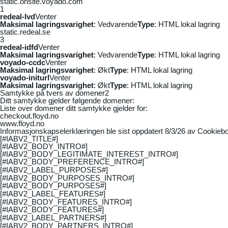
static.onsite.voyado.com
1
redeal-lvd
Venter
Maksimal lagringsvarighet
: Vedvarende
Type
: HTML lokal lagring
static.redeal.se
3
redeal-idfd
Venter
Maksimal lagringsvarighet
: Vedvarende
Type
: HTML lokal lagring
voyado-ccdc
Venter
Maksimal lagringsvarighet
: Økt
Type
: HTML lokal lagring
voyado-initurl
Venter
Maksimal lagringsvarighet
: Økt
Type
: HTML lokal lagring
Samtykke på tvers av domener
2
Ditt samtykke gjelder følgende domener:
Liste over domener ditt samtykke gjelder for:
checkout.floyd.no
www.floyd.no
Informasjonskapselerklæringen ble sist oppdatert 8/3/26 av
Cookiebo
[#IABV2_TITLE#]
[#IABV2_BODY_INTRO#]
[#IABV2_BODY_LEGITIMATE_INTEREST_INTRO#]
[#IABV2_BODY_PREFERENCE_INTRO#]
[#IABV2_LABEL_PURPOSES#]
[#IABV2_BODY_PURPOSES_INTRO#]
[#IABV2_BODY_PURPOSES#]
[#IABV2_LABEL_FEATURES#]
[#IABV2_BODY_FEATURES_INTRO#]
[#IABV2_BODY_FEATURES#]
[#IABV2_LABEL_PARTNERS#]
[#IABV2_BODY_PARTNERS_INTRO#]