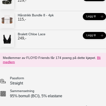
229
,-
Hårstrikk Bundle 8 - 4pk
Legg til
115
,-
Bralett Chloe Lace
Legg til
249
,-
Medlemmer av FLOYD Friends får 174 poeng på dette kjøpet.
Bli
medlem
Passform
Straight
Sammensetning
95% bomull (BCI), 5% elastane