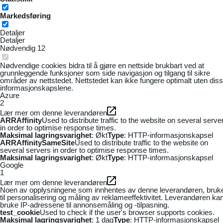
Markedsføring
Detaljer
Detaljer
Nødvendig
12
Nødvendige cookies bidra til å gjøre en nettside brukbart ved at
grunnleggende funksjoner som side navigasjon og tilgang til sikre
områder av nettstedet. Nettstedet kan ikke fungere optimalt uten dis
informasjonskapslene.
Azure
2
Lær mer om denne leverandøren
ARRAffinity
Used to distribute traffic to the website on several serve
in order to optimise response times.
Maksimal lagringsvarighet
: Økt
Type
: HTTP-informasjonskapsel
ARRAffinitySameSite
Used to distribute traffic to the website on
several servers in order to optimise response times.
Maksimal lagringsvarighet
: Økt
Type
: HTTP-informasjonskapsel
Google
1
Lær mer om denne leverandøren
Noen av opplysningene som innhentes av denne leverandøren, bruk
til personalisering og måling av reklameeffektivitet. Leverandøren ka
bruke IP-adressene til annonsemåling og -tilpasning.
test_cookie
Used to check if the user's browser supports cookies.
Maksimal lagringsvarighet
: 1 dag
Type
: HTTP-informasjonskapsel