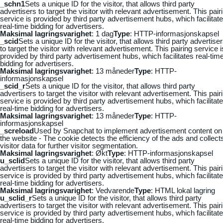
_schn1
Sets a unique ID for the visitor, that allows third party
advertisers to target the visitor with relevant advertisement. This pair
service is provided by third party advertisement hubs, which facilitat
real-time bidding for advertisers.
Maksimal lagringsvarighet
: 1 dag
Type
: HTTP-informasjonskapsel
_scid
Sets a unique ID for the visitor, that allows third party advertise
to target the visitor with relevant advertisement. This pairing service i
provided by third party advertisement hubs, which facilitates real-tim
bidding for advertisers.
Maksimal lagringsvarighet
: 13 måneder
Type
: HTTP-
informasjonskapsel
_scid_r
Sets a unique ID for the visitor, that allows third party
advertisers to target the visitor with relevant advertisement. This pair
service is provided by third party advertisement hubs, which facilitat
real-time bidding for advertisers.
Maksimal lagringsvarighet
: 13 måneder
Type
: HTTP-
informasjonskapsel
_screload
Used by Snapchat to implement advertisement content on
the website - The cookie detects the efficiency of the ads and collect
visitor data for further visitor segmentation.
Maksimal lagringsvarighet
: Økt
Type
: HTTP-informasjonskapsel
u_sclid
Sets a unique ID for the visitor, that allows third party
advertisers to target the visitor with relevant advertisement. This pair
service is provided by third party advertisement hubs, which facilitat
real-time bidding for advertisers.
Maksimal lagringsvarighet
: Vedvarende
Type
: HTML lokal lagring
u_sclid_r
Sets a unique ID for the visitor, that allows third party
advertisers to target the visitor with relevant advertisement. This pair
service is provided by third party advertisement hubs, which facilitat
real-time bidding for advertisers.