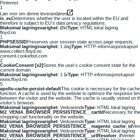
Pinterest
1
Lær mer om denne leverandøren
is_eu
Determines whether the user is located within the EU and
therefore is subject to EU's data privacy regulations.
Maksimal lagringsvarighet
: Økt
Type
: HTML lokal lagring
floyd.no
1
PHPSESSID
Preserves user session state across page requests.
Maksimal lagringsvarighet
: 1 dag
Type
: HTTP-informasjonskapsel
www.collect.floyd.no
consent.cookiebot.com
2
CookieConsent [x2]
Stores the user's cookie consent state for the
current domain
Maksimal lagringsvarighet
: 1 år
Type
: HTTP-informasjonskapsel
www.floyd.no
5
apollo-cache-persist-default
This cookie is necessary for the cache
function. A cache is used by the website to optimize the response ti
between the visitor and the website. The cache is usually stored on t
visitor’s browser.
Maksimal lagringsvarighet
: Vedvarende
Type
: HTML lokal lagring
M2_VENIA_BROWSER_PERSISTENCE__cartId
Necessary for th
shopping cart functionality on the website.
Maksimal lagringsvarighet
: Vedvarende
Type
: HTML lokal lagring
M2_VENIA_BROWSER_PERSISTENCE__magento_cache_id
Ven
Maksimal lagringsvarighet
: Vedvarende
Type
: HTML lokal lagring
M2_VENIA_BROWSER_PERSISTENCE__urlResolver_#
Venter