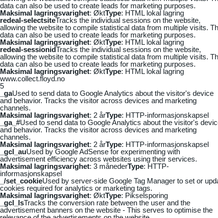
data can also be used to create leads for marketing purposes.
Maksimal lagringsvarighet
: Økt
Type
: HTML lokal lagring
redeal-selectsite
Tracks the individual sessions on the website,
allowing the website to compile statistical data from multiple visits. Th
data can also be used to create leads for marketing purposes.
Maksimal lagringsvarighet
: Økt
Type
: HTML lokal lagring
redeal-sessionid
Tracks the individual sessions on the website,
allowing the website to compile statistical data from multiple visits. Th
data can also be used to create leads for marketing purposes.
Maksimal lagringsvarighet
: Økt
Type
: HTML lokal lagring
www.collect.floyd.no
5
_ga
Used to send data to Google Analytics about the visitor's device
and behavior. Tracks the visitor across devices and marketing
channels.
Maksimal lagringsvarighet
: 2 år
Type
: HTTP-informasjonskapsel
_ga_#
Used to send data to Google Analytics about the visitor's devi
and behavior. Tracks the visitor across devices and marketing
channels.
Maksimal lagringsvarighet
: 2 år
Type
: HTTP-informasjonskapsel
_gcl_au
Used by Google AdSense for experimenting with
advertisement efficiency across websites using their services.
Maksimal lagringsvarighet
: 3 måneder
Type
: HTTP-
informasjonskapsel
_/set_cookie
Used by server-side Google Tag Manager to set or upd
cookies required for analytics or marketing tags.
Maksimal lagringsvarighet
: Økt
Type
: Pikselsporing
_gcl_ls
Tracks the conversion rate between the user and the
advertisement banners on the website - This serves to optimise the
relevance of the advertisements on the website.