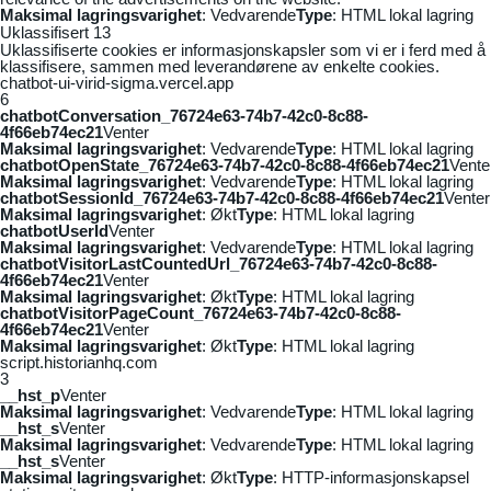
Maksimal lagringsvarighet
: Vedvarende
Type
: HTML lokal lagring
Uklassifisert
13
Uklassifiserte cookies er informasjonskapsler som vi er i ferd med å
klassifisere, sammen med leverandørene av enkelte cookies.
chatbot-ui-virid-sigma.vercel.app
6
chatbotConversation_76724e63-74b7-42c0-8c88-
4f66eb74ec21
Venter
Maksimal lagringsvarighet
: Vedvarende
Type
: HTML lokal lagring
chatbotOpenState_76724e63-74b7-42c0-8c88-4f66eb74ec21
Vente
Maksimal lagringsvarighet
: Vedvarende
Type
: HTML lokal lagring
chatbotSessionId_76724e63-74b7-42c0-8c88-4f66eb74ec21
Venter
Maksimal lagringsvarighet
: Økt
Type
: HTML lokal lagring
chatbotUserId
Venter
Maksimal lagringsvarighet
: Vedvarende
Type
: HTML lokal lagring
chatbotVisitorLastCountedUrl_76724e63-74b7-42c0-8c88-
4f66eb74ec21
Venter
Maksimal lagringsvarighet
: Økt
Type
: HTML lokal lagring
chatbotVisitorPageCount_76724e63-74b7-42c0-8c88-
4f66eb74ec21
Venter
Maksimal lagringsvarighet
: Økt
Type
: HTML lokal lagring
script.historianhq.com
3
__hst_p
Venter
Maksimal lagringsvarighet
: Vedvarende
Type
: HTML lokal lagring
__hst_s
Venter
Maksimal lagringsvarighet
: Vedvarende
Type
: HTML lokal lagring
__hst_s
Venter
Maksimal lagringsvarighet
: Økt
Type
: HTTP-informasjonskapsel