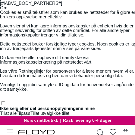
[#IABV2_BODY_PARTNERS#]
Om
Cookies er små tekstfiler som kan brukes av nettsteder for å gjøre e
brukers opplevelse mer effektiv.
Loven sier at vi kan lagre informasjonskapsler på enheten hvis de er
strengt nødvendig for driften av dette området. For alle andre typer
informasjonskapsler trenger vi din tillatelse.
Dette nettstedet bruker forskjellige typer cookies. Noen cookies er la
inn av tredjeparts tjenester som vises på våre sider.
Du kan endre eller oppheve ditt samtykke via
Informasjonskapselerkæring på nettstedet vårt.
Les våre
Retningslinjer for personvern
for å lære mer om hvem vi er,
hvordan du kan nå oss og hvordan vi behandler personlig data.
Vennligst oppgi din samtykke-ID og dato for henvendelser angående
ditt samtykke.
Ikke selg eller del personopplysningene mine
Tillat alle
Tilpass
Tillat utvalg
Ikke tillat
Norsk nettbutikk
|
Rask levering 0-4 dager