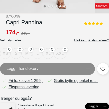
Spar 50%
B.YOUNG
Capri Pandina
4.8
star
174
,-
349
,-
rating
Velg størrelse:
Usikker på størrelsen?
XS
S
M
L
XL
XXL
Legg i handlekurv
Fri frakt over 1 299,-
Gratis bytte og enkel retur
Ekspress levering
Trenger du også?
Skinnbelte Kaja Coated
Legg til