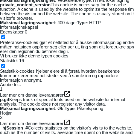
Maksimal lagringsvarighet
: Vedvarende
Type
: HTML lokal lagring
private_content_version
This cookie is necessary for the cache
function. A cache is used by the website to optimize the response ti
between the visitor and the website. The cache is usually stored on t
visitor’s browser.
Maksimal lagringsvarighet
: 400 dager
Type
: HTTP-
informasjonskapsel
Egenskaper
0
Preferanse-cookies gjør et nettsted for å huske informasjon og endre
måten nettsiden oppfører seg eller ser ut, ting som ditt foretrukne sp
eller den regionen du befinner deg i.
Vi bruker ikke denne typen cookies
Statistikk
16
Statistikk-cookies hjelper eiere til å forstå hvordan besøkende
kommuniserer med nettsteder ved å samle inn og rapportere
informasjon anonymt.
Adobe Inc.
1
Lær mer om denne leverandøren
p.gif
Keeps track of special fonts used on the website for internal
analysis. The cookie does not register any visitor data.
Maksimal lagringsvarighet
: Økt
Type
: Pikselsporing
Hotjar
3
Lær mer om denne leverandøren
_hjSession_#
Collects statistics on the visitor's visits to the website,
such as the number of visits, average time spent on the website and