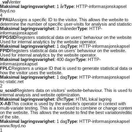
_vaI
Venter
Maksimal lagringsvarighet
: 1 år
Type
: HTTP-informasjonskapsel
floyd.no
4
FPAU
Assigns a specific ID to the visitor. This allows the website to
determine the number of specific user-visits for analysis and statistic
Maksimal lagringsvarighet
: 3 måneder
Type
: HTTP-
informasjonskapsel
FPGSID
Registers statistical data on users' behaviour on the website
Used for internal analytics by the website operator.
Maksimal lagringsvarighet
: 1 dag
Type
: HTTP-informasjonskapsel
FPID
Registers statistical data on users' behaviour on the website.
Used for internal analytics by the website operator.
Maksimal lagringsvarighet
: 400 dager
Type
: HTTP-
informasjonskapsel
FPLC
Registers a unique ID that is used to generate statistical data o
how the visitor uses the website.
Maksimal lagringsvarighet
: 1 dag
Type
: HTTP-informasjonskapsel
sc-static.net
2
u_scsid
Registers data on visitors' website-behaviour. This is used fo
internal analysis and website optimization.
Maksimal lagringsvarighet
: Økt
Type
: HTML lokal lagring
X-AB
This cookie is used by the website’s operator in context with
multi-variate testing. This is a tool used to combine or change conten
on the website. This allows the website to find the best variation/editi
of the site.
Maksimal lagringsvarighet
: 1 dag
Type
: HTTP-informasjonskapsel
www.floyd.no
1