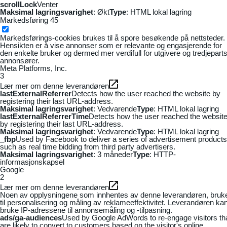
scrollLock
Venter
Maksimal lagringsvarighet
: Økt
Type
: HTML lokal lagring
Markedsføring
45
Markedsførings-cookies brukes til å spore besøkende på nettsteder.
Hensikten er å vise annonser som er relevante og engasjerende for
den enkelte bruker og dermed mer verdifull for utgivere og tredjepart
annonsører.
Meta Platforms, Inc.
3
Lær mer om denne leverandøren
lastExternalReferrer
Detects how the user reached the website by
registering their last URL-address.
Maksimal lagringsvarighet
: Vedvarende
Type
: HTML lokal lagring
lastExternalReferrerTime
Detects how the user reached the websit
by registering their last URL-address.
Maksimal lagringsvarighet
: Vedvarende
Type
: HTML lokal lagring
_fbp
Used by Facebook to deliver a series of advertisement products
such as real time bidding from third party advertisers.
Maksimal lagringsvarighet
: 3 måneder
Type
: HTTP-
informasjonskapsel
Google
2
Lær mer om denne leverandøren
Noen av opplysningene som innhentes av denne leverandøren, bruk
til personalisering og måling av reklameeffektivitet. Leverandøren ka
bruke IP-adressene til annonsemåling og -tilpasning.
ads/ga-audiences
Used by Google AdWords to re-engage visitors th
are likely to convert to customers based on the visitor's online