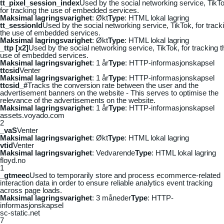
tt_pixel_session_index
Used by the social networking service, TikTo
for tracking the use of embedded services.
Maksimal lagringsvarighet
: Økt
Type
: HTML lokal lagring
tt_sessionId
Used by the social networking service, TikTok, for track
the use of embedded services.
Maksimal lagringsvarighet
: Økt
Type
: HTML lokal lagring
_ttp [x2]
Used by the social networking service, TikTok, for tracking t
use of embedded services.
Maksimal lagringsvarighet
: 1 år
Type
: HTTP-informasjonskapsel
ttcsid
Venter
Maksimal lagringsvarighet
: 1 år
Type
: HTTP-informasjonskapsel
ttcsid_#
Tracks the conversion rate between the user and the
advertisement banners on the website - This serves to optimise the
relevance of the advertisements on the website.
Maksimal lagringsvarighet
: 1 år
Type
: HTTP-informasjonskapsel
assets.voyado.com
2
_vaS
Venter
Maksimal lagringsvarighet
: Økt
Type
: HTML lokal lagring
vtid
Venter
Maksimal lagringsvarighet
: Vedvarende
Type
: HTML lokal lagring
floyd.no
1
_gtmeec
Used to temporarily store and process ecommerce-related
interaction data in order to ensure reliable analytics event tracking
across page loads.
Maksimal lagringsvarighet
: 3 måneder
Type
: HTTP-
informasjonskapsel
sc-static.net
7