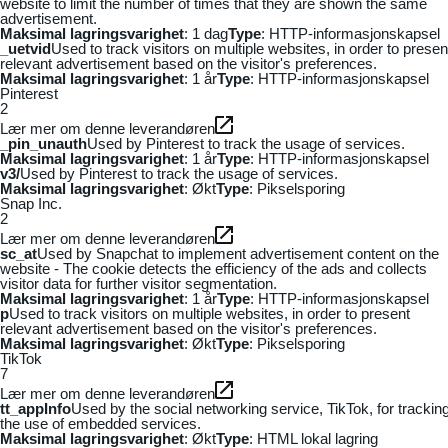
website to limit the number of times that they are shown the same
advertisement.
Maksimal lagringsvarighet
: 1 dag
Type
: HTTP-informasjonskapsel
_uetvid
Used to track visitors on multiple websites, in order to presen
relevant advertisement based on the visitor's preferences.
Maksimal lagringsvarighet
: 1 år
Type
: HTTP-informasjonskapsel
Pinterest
2
Lær mer om denne leverandøren
_pin_unauth
Used by Pinterest to track the usage of services.
Maksimal lagringsvarighet
: 1 år
Type
: HTTP-informasjonskapsel
v3/
Used by Pinterest to track the usage of services.
Maksimal lagringsvarighet
: Økt
Type
: Pikselsporing
Snap Inc.
2
Lær mer om denne leverandøren
sc_at
Used by Snapchat to implement advertisement content on the
website - The cookie detects the efficiency of the ads and collects
visitor data for further visitor segmentation.
Maksimal lagringsvarighet
: 1 år
Type
: HTTP-informasjonskapsel
p
Used to track visitors on multiple websites, in order to present
relevant advertisement based on the visitor's preferences.
Maksimal lagringsvarighet
: Økt
Type
: Pikselsporing
TikTok
7
Lær mer om denne leverandøren
tt_appInfo
Used by the social networking service, TikTok, for trackin
the use of embedded services.
Maksimal lagringsvarighet
: Økt
Type
: HTML lokal lagring