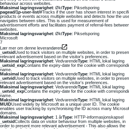
behaviour across websites.
Maksimal lagringsvarighet
: Økt
Type
: Pikselsporing
pagead/1p-user-list/#
Tracks if the user has shown interest in specif
products or events across multiple websites and detects how the us
navigates between sites. This is used for measurement of
advertisement efforts and facilitates payment of referral-fees betwee
websites.
Maksimal lagringsvarighet
: Økt
Type
: Pikselsporing
Microsoft
7
Lær mer om denne leverandøren
_uetsid
Used to track visitors on multiple websites, in order to presen
relevant advertisement based on the visitor's preferences.
Maksimal lagringsvarighet
: Vedvarende
Type
: HTML lokal lagring
_uetsid_exp
Contains the expiry-date for the cookie with correspond
name.
Maksimal lagringsvarighet
: Vedvarende
Type
: HTML lokal lagring
_uetvid
Used to track visitors on multiple websites, in order to presen
relevant advertisement based on the visitor's preferences.
Maksimal lagringsvarighet
: Vedvarende
Type
: HTML lokal lagring
_uetvid_exp
Contains the expiry-date for the cookie with correspond
name.
Maksimal lagringsvarighet
: Vedvarende
Type
: HTML lokal lagring
MUID
Used widely by Microsoft as a unique user ID. The cookie
enables user tracking by synchronising the ID across many Microsof
domains.
Maksimal lagringsvarighet
: 1 år
Type
: HTTP-informasjonskapsel
_uetsid
Collects data on visitor behaviour from multiple websites, in
order to present more relevant advertisement - This also allows the