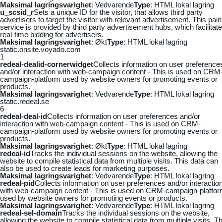
Maksimal lagringsvarighet
: Vedvarende
Type
: HTML lokal lagring
u_scsid_r
Sets a unique ID for the visitor, that allows third party
advertisers to target the visitor with relevant advertisement. This pair
service is provided by third party advertisement hubs, which facilitat
real-time bidding for advertisers.
Maksimal lagringsvarighet
: Økt
Type
: HTML lokal lagring
static.onsite.voyado.com
1
redeal-dealid-cornerwidget
Collects information on user preference
and/or interaction with web-campaign content - This is used on CRM
campaign-platform used by website owners for promoting events or
products.
Maksimal lagringsvarighet
: Vedvarende
Type
: HTML lokal lagring
static.redeal.se
6
redeal-deal-id
Collects information on user preferences and/or
interaction with web-campaign content - This is used on CRM-
campaign-platform used by website owners for promoting events or
products.
Maksimal lagringsvarighet
: Økt
Type
: HTML lokal lagring
redeal-id
Tracks the individual sessions on the website, allowing the
website to compile statistical data from multiple visits. This data can
also be used to create leads for marketing purposes.
Maksimal lagringsvarighet
: Vedvarende
Type
: HTML lokal lagring
redeal-pid
Collects information on user preferences and/or interactio
with web-campaign content - This is used on CRM-campaign-platfo
used by website owners for promoting events or products.
Maksimal lagringsvarighet
: Vedvarende
Type
: HTML lokal lagring
redeal-sel-domain
Tracks the individual sessions on the website,
allowing the website to compile statistical data from multiple visits. Th