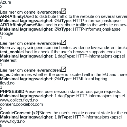
Azure
2
Lær mer om denne leverandøren
ARRAffinity
Used to distribute traffic to the website on several serv
Maksimal lagringsvarighet
: Økt
Type
: HTTP-informasjonskapsel
ARRAffinitySameSite
Used to distribute traffic to the website on se
Maksimal lagringsvarighet
: Økt
Type
: HTTP-informasjonskapsel
Google
1
Lær mer om denne leverandøren
Noen av opplysningene som innhentes av denne leverandøren, brukes t
test_cookie
Used to check if the user's browser supports cookies.
Maksimal lagringsvarighet
: 1 dag
Type
: HTTP-informasjonskapsel
Pinterest
1
Lær mer om denne leverandøren
is_eu
Determines whether the user is located within the EU and theref
Maksimal lagringsvarighet
: Økt
Type
: HTML lokal lagring
floyd.no
1
PHPSESSID
Preserves user session state across page requests.
Maksimal lagringsvarighet
: 1 dag
Type
: HTTP-informasjonskapsel
www.collect.floyd.no
consent.cookiebot.com
2
CookieConsent [x2]
Stores the user's cookie consent state for the 
Maksimal lagringsvarighet
: 1 år
Type
: HTTP-informasjonskapsel
www.floyd.no
5