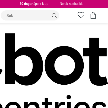
30 dager
åpent kjøp
Norsk nettbutikk