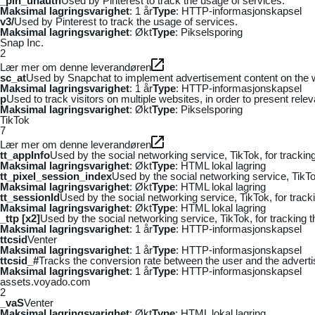
_pin_unauth
Used by Pinterest to track the usage of services.
Maksimal lagringsvarighet
: 1 år
Type
: HTTP-informasjonskapsel
v3/
Used by Pinterest to track the usage of services.
Maksimal lagringsvarighet
: Økt
Type
: Pikselsporing
Snap Inc.
2
Lær mer om denne leverandøren
sc_at
Used by Snapchat to implement advertisement content on the webs
Maksimal lagringsvarighet
: 1 år
Type
: HTTP-informasjonskapsel
p
Used to track visitors on multiple websites, in order to present rele
Maksimal lagringsvarighet
: Økt
Type
: Pikselsporing
TikTok
7
Lær mer om denne leverandøren
tt_appInfo
Used by the social networking service, TikTok, for tracki
Maksimal lagringsvarighet
: Økt
Type
: HTML lokal lagring
tt_pixel_session_index
Used by the social networking service, TikTo
Maksimal lagringsvarighet
: Økt
Type
: HTML lokal lagring
tt_sessionId
Used by the social networking service, TikTok, for trac
Maksimal lagringsvarighet
: Økt
Type
: HTML lokal lagring
_ttp [x2]
Used by the social networking service, TikTok, for tracking
Maksimal lagringsvarighet
: 1 år
Type
: HTTP-informasjonskapsel
ttcsid
Venter
Maksimal lagringsvarighet
: 1 år
Type
: HTTP-informasjonskapsel
ttcsid_#
Tracks the conversion rate between the user and the adverti
Maksimal lagringsvarighet
: 1 år
Type
: HTTP-informasjonskapsel
assets.voyado.com
2
_vaS
Venter
Maksimal lagringsvarighet
: Økt
Type
: HTML lokal lagring