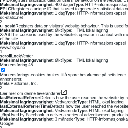
FPID
Registers statistical data on users' behaviour on the website. Us
Maksimal lagringsvarighet
: 400 dager
Type
: HTTP-informasjonskap
FPLC
Registers a unique ID that is used to generate statistical data 
Maksimal lagringsvarighet
: 1 dag
Type
: HTTP-informasjonskapsel
sc-static.net
2
u_scsid
Registers data on visitors' website-behaviour. This is used fo
Maksimal lagringsvarighet
: Økt
Type
: HTML lokal lagring
X-AB
This cookie is used by the website’s operator in context with mul
of the site.
Maksimal lagringsvarighet
: 1 dag
Type
: HTTP-informasjonskapsel
www.floyd.no
1
scrollLock
Venter
Maksimal lagringsvarighet
: Økt
Type
: HTML lokal lagring
Markedsføring
45
Markedsførings-cookies brukes til å spore besøkende på nettsteder. 
annonsører.
Meta Platforms, Inc.
3
Lær mer om denne leverandøren
lastExternalReferrer
Detects how the user reached the website by re
Maksimal lagringsvarighet
: Vedvarende
Type
: HTML lokal lagring
lastExternalReferrerTime
Detects how the user reached the website 
Maksimal lagringsvarighet
: Vedvarende
Type
: HTML lokal lagring
_fbp
Used by Facebook to deliver a series of advertisement products s
Maksimal lagringsvarighet
: 3 måneder
Type
: HTTP-informasjonska
Google
2