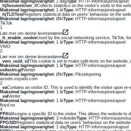
Maksimal lagringsvarighet
: 1 dag
Type
: HTTP-informasjonskapsel
_hjSessionUser_#
Collects statistics on the visitor's visits to the
Maksimal lagringsvarighet
: 1 år
Type
: HTTP-informasjonskapsel
_hjTLDTest
Registers statistical data on users' behaviour on the webs
Maksimal lagringsvarighet
: Økt
Type
: HTTP-informasjonskapsel
TikTok
1
Lær mer om denne leverandøren
_tt_enable_cookie
Used by the social networking service, TikTok, fo
Maksimal lagringsvarighet
: 1 år
Type
: HTTP-informasjonskapsel
VWO
2
Lær mer om denne leverandøren
_vwo_uuid_v2
This cookie is set to make split-tests on the website,
Maksimal lagringsvarighet
: 1 år
Type
: HTTP-informasjonskapsel
collect/v.gif
Venter
Maksimal lagringsvarighet
: Økt
Type
: Pikselsporing
assets.voyado.com
2
_va
Contains an visitor ID. This is used to identify the visitor upon re-
Maksimal lagringsvarighet
: 1 år
Type
: HTTP-informasjonskapsel
_vaI
Venter
Maksimal lagringsvarighet
: 1 år
Type
: HTTP-informasjonskapsel
floyd.no
4
FPAU
Assigns a specific ID to the visitor. This allows the website to 
Maksimal lagringsvarighet
: 3 måneder
Type
: HTTP-informasjonska
FPGSID
Registers statistical data on users' behaviour on the website.
Maksimal lagringsvarighet
: 1 dag
Type
: HTTP-informasjonskapsel