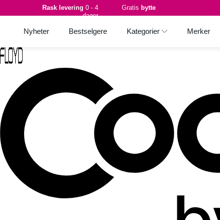
Rask levering
0 - 4
Gratis
bytte
dager
Nyheter
Bestselgere
Kategorier
Merker