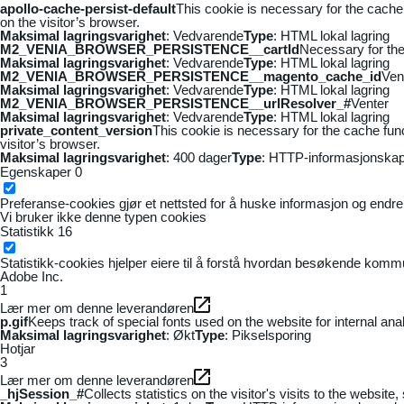
apollo-cache-persist-default
This cookie is necessary for the cache
on the visitor’s browser.
Maksimal lagringsvarighet
: Vedvarende
Type
: HTML lokal lagring
M2_VENIA_BROWSER_PERSISTENCE__cartId
Necessary for the 
Maksimal lagringsvarighet
: Vedvarende
Type
: HTML lokal lagring
M2_VENIA_BROWSER_PERSISTENCE__magento_cache_id
Ven
Maksimal lagringsvarighet
: Vedvarende
Type
: HTML lokal lagring
M2_VENIA_BROWSER_PERSISTENCE__urlResolver_#
Venter
Maksimal lagringsvarighet
: Vedvarende
Type
: HTML lokal lagring
private_content_version
This cookie is necessary for the cache fun
visitor’s browser.
Maksimal lagringsvarighet
: 400 dager
Type
: HTTP-informasjonskap
Egenskaper
0
Preferanse-cookies gjør et nettsted for å huske informasjon og endrer 
Vi bruker ikke denne typen cookies
Statistikk
16
Statistikk-cookies hjelper eiere til å forstå hvordan besøkende kom
Adobe Inc.
1
Lær mer om denne leverandøren
p.gif
Keeps track of special fonts used on the website for internal anal
Maksimal lagringsvarighet
: Økt
Type
: Pikselsporing
Hotjar
3
Lær mer om denne leverandøren
_hjSession_#
Collects statistics on the visitor's visits to the webs