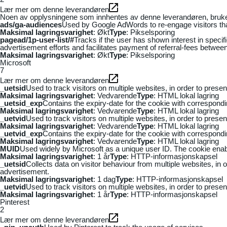
Lær mer om denne leverandøren
Noen av opplysningene som innhentes av denne leverandøren, brukes t
ads/ga-audiences
Used by Google AdWords to re-engage visitors that
Maksimal lagringsvarighet
: Økt
Type
: Pikselsporing
pagead/1p-user-list/#
Tracks if the user has shown interest in speci
advertisement efforts and facilitates payment of referral-fees betwee
Maksimal lagringsvarighet
: Økt
Type
: Pikselsporing
Microsoft
7
Lær mer om denne leverandøren
_uetsid
Used to track visitors on multiple websites, in order to prese
Maksimal lagringsvarighet
: Vedvarende
Type
: HTML lokal lagring
_uetsid_exp
Contains the expiry-date for the cookie with correspond
Maksimal lagringsvarighet
: Vedvarende
Type
: HTML lokal lagring
_uetvid
Used to track visitors on multiple websites, in order to prese
Maksimal lagringsvarighet
: Vedvarende
Type
: HTML lokal lagring
_uetvid_exp
Contains the expiry-date for the cookie with correspond
Maksimal lagringsvarighet
: Vedvarende
Type
: HTML lokal lagring
MUID
Used widely by Microsoft as a unique user ID. The cookie ena
Maksimal lagringsvarighet
: 1 år
Type
: HTTP-informasjonskapsel
_uetsid
Collects data on visitor behaviour from multiple websites, in
advertisement.
Maksimal lagringsvarighet
: 1 dag
Type
: HTTP-informasjonskapsel
_uetvid
Used to track visitors on multiple websites, in order to prese
Maksimal lagringsvarighet
: 1 år
Type
: HTTP-informasjonskapsel
Pinterest
2
Lær mer om denne leverandøren