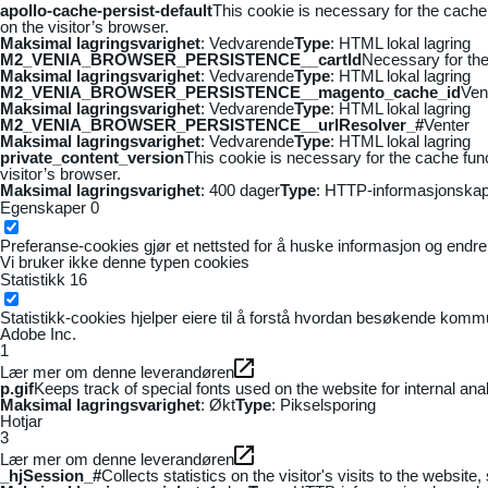
apollo-cache-persist-default
This cookie is necessary for the cache
on the visitor’s browser.
Maksimal lagringsvarighet
: Vedvarende
Type
: HTML lokal lagring
M2_VENIA_BROWSER_PERSISTENCE__cartId
Necessary for the 
Maksimal lagringsvarighet
: Vedvarende
Type
: HTML lokal lagring
M2_VENIA_BROWSER_PERSISTENCE__magento_cache_id
Ven
Maksimal lagringsvarighet
: Vedvarende
Type
: HTML lokal lagring
M2_VENIA_BROWSER_PERSISTENCE__urlResolver_#
Venter
Maksimal lagringsvarighet
: Vedvarende
Type
: HTML lokal lagring
private_content_version
This cookie is necessary for the cache fun
visitor’s browser.
Maksimal lagringsvarighet
: 400 dager
Type
: HTTP-informasjonskap
Egenskaper
0
Preferanse-cookies gjør et nettsted for å huske informasjon og endrer 
Vi bruker ikke denne typen cookies
Statistikk
16
Statistikk-cookies hjelper eiere til å forstå hvordan besøkende kom
Adobe Inc.
1
Lær mer om denne leverandøren
p.gif
Keeps track of special fonts used on the website for internal anal
Maksimal lagringsvarighet
: Økt
Type
: Pikselsporing
Hotjar
3
Lær mer om denne leverandøren
_hjSession_#
Collects statistics on the visitor's visits to the webs