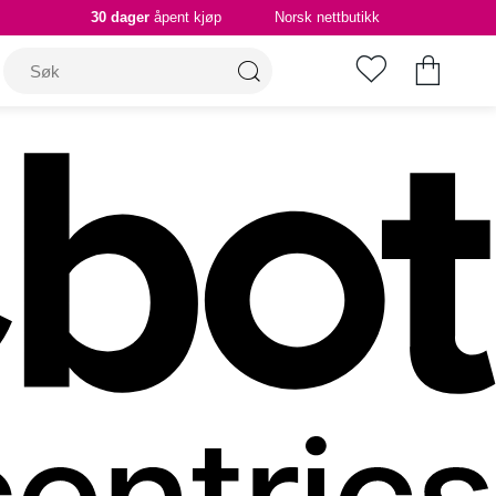
30 dager
åpent kjøp
Norsk nettbutikk