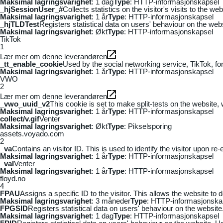
Maksimal lagringsvarighet
: 1 dag
Type
: HTTP-informasjonskapsel
_hjSessionUser_#
Collects statistics on the visitor's visits to the
Maksimal lagringsvarighet
: 1 år
Type
: HTTP-informasjonskapsel
_hjTLDTest
Registers statistical data on users' behaviour on the webs
Maksimal lagringsvarighet
: Økt
Type
: HTTP-informasjonskapsel
TikTok
1
Lær mer om denne leverandøren
_tt_enable_cookie
Used by the social networking service, TikTok, fo
Maksimal lagringsvarighet
: 1 år
Type
: HTTP-informasjonskapsel
VWO
2
Lær mer om denne leverandøren
_vwo_uuid_v2
This cookie is set to make split-tests on the website,
Maksimal lagringsvarighet
: 1 år
Type
: HTTP-informasjonskapsel
collect/v.gif
Venter
Maksimal lagringsvarighet
: Økt
Type
: Pikselsporing
assets.voyado.com
2
_va
Contains an visitor ID. This is used to identify the visitor upon re-
Maksimal lagringsvarighet
: 1 år
Type
: HTTP-informasjonskapsel
_vaI
Venter
Maksimal lagringsvarighet
: 1 år
Type
: HTTP-informasjonskapsel
floyd.no
4
FPAU
Assigns a specific ID to the visitor. This allows the website to 
Maksimal lagringsvarighet
: 3 måneder
Type
: HTTP-informasjonska
FPGSID
Registers statistical data on users' behaviour on the website.
Maksimal lagringsvarighet
: 1 dag
Type
: HTTP-informasjonskapsel