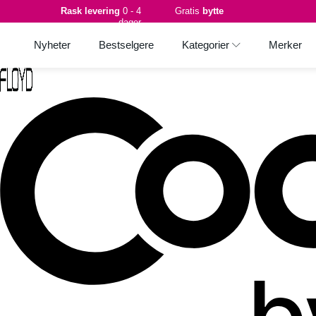
Rask levering
0 - 4
Gratis
bytte
dager
Nyheter
Bestselgere
Kategorier
Merker