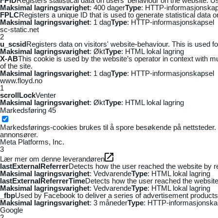
FPID
Registers statistical data on users' behaviour on the website. Us
Maksimal lagringsvarighet
: 400 dager
Type
: HTTP-informasjonskap
FPLC
Registers a unique ID that is used to generate statistical data 
Maksimal lagringsvarighet
: 1 dag
Type
: HTTP-informasjonskapsel
sc-static.net
2
u_scsid
Registers data on visitors' website-behaviour. This is used fo
Maksimal lagringsvarighet
: Økt
Type
: HTML lokal lagring
X-AB
This cookie is used by the website’s operator in context with mul
of the site.
Maksimal lagringsvarighet
: 1 dag
Type
: HTTP-informasjonskapsel
www.floyd.no
1
scrollLock
Venter
Maksimal lagringsvarighet
: Økt
Type
: HTML lokal lagring
Markedsføring
45
Markedsførings-cookies brukes til å spore besøkende på nettsteder. 
annonsører.
Meta Platforms, Inc.
3
Lær mer om denne leverandøren
lastExternalReferrer
Detects how the user reached the website by re
Maksimal lagringsvarighet
: Vedvarende
Type
: HTML lokal lagring
lastExternalReferrerTime
Detects how the user reached the website 
Maksimal lagringsvarighet
: Vedvarende
Type
: HTML lokal lagring
_fbp
Used by Facebook to deliver a series of advertisement products s
Maksimal lagringsvarighet
: 3 måneder
Type
: HTTP-informasjonska
Google
2