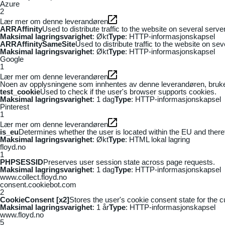
Azure
2
Lær mer om denne leverandøren
ARRAffinity
Used to distribute traffic to the website on several serv
Maksimal lagringsvarighet
: Økt
Type
: HTTP-informasjonskapsel
ARRAffinitySameSite
Used to distribute traffic to the website on se
Maksimal lagringsvarighet
: Økt
Type
: HTTP-informasjonskapsel
Google
1
Lær mer om denne leverandøren
Noen av opplysningene som innhentes av denne leverandøren, brukes t
test_cookie
Used to check if the user's browser supports cookies.
Maksimal lagringsvarighet
: 1 dag
Type
: HTTP-informasjonskapsel
Pinterest
1
Lær mer om denne leverandøren
is_eu
Determines whether the user is located within the EU and theref
Maksimal lagringsvarighet
: Økt
Type
: HTML lokal lagring
floyd.no
1
PHPSESSID
Preserves user session state across page requests.
Maksimal lagringsvarighet
: 1 dag
Type
: HTTP-informasjonskapsel
www.collect.floyd.no
consent.cookiebot.com
2
CookieConsent [x2]
Stores the user's cookie consent state for the 
Maksimal lagringsvarighet
: 1 år
Type
: HTTP-informasjonskapsel
www.floyd.no
5