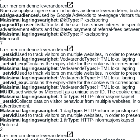
Lær mer om denne leverandøren
Noen av opplysningene som innhentes av denne leverandøren, brukes t
ads/ga-audiences
Used by Google AdWords to re-engage visitors that
Maksimal lagringsvarighet
: Økt
Type
: Pikselsporing
pagead/1p-user-list/#
Tracks if the user has shown interest in speci
advertisement efforts and facilitates payment of referral-fees betwee
Maksimal lagringsvarighet
: Økt
Type
: Pikselsporing
Microsoft
7
Lær mer om denne leverandøren
_uetsid
Used to track visitors on multiple websites, in order to prese
Maksimal lagringsvarighet
: Vedvarende
Type
: HTML lokal lagring
_uetsid_exp
Contains the expiry-date for the cookie with correspond
Maksimal lagringsvarighet
: Vedvarende
Type
: HTML lokal lagring
_uetvid
Used to track visitors on multiple websites, in order to prese
Maksimal lagringsvarighet
: Vedvarende
Type
: HTML lokal lagring
_uetvid_exp
Contains the expiry-date for the cookie with correspond
Maksimal lagringsvarighet
: Vedvarende
Type
: HTML lokal lagring
MUID
Used widely by Microsoft as a unique user ID. The cookie ena
Maksimal lagringsvarighet
: 1 år
Type
: HTTP-informasjonskapsel
_uetsid
Collects data on visitor behaviour from multiple websites, in
advertisement.
Maksimal lagringsvarighet
: 1 dag
Type
: HTTP-informasjonskapsel
_uetvid
Used to track visitors on multiple websites, in order to prese
Maksimal lagringsvarighet
: 1 år
Type
: HTTP-informasjonskapsel
Pinterest
2
Lær mer om denne leverandøren