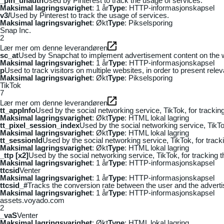
_pin_unauth
Used by Pinterest to track the usage of services.
Maksimal lagringsvarighet
: 1 år
Type
: HTTP-informasjonskapsel
v3/
Used by Pinterest to track the usage of services.
Maksimal lagringsvarighet
: Økt
Type
: Pikselsporing
Snap Inc.
2
Lær mer om denne leverandøren
sc_at
Used by Snapchat to implement advertisement content on the webs
Maksimal lagringsvarighet
: 1 år
Type
: HTTP-informasjonskapsel
p
Used to track visitors on multiple websites, in order to present rele
Maksimal lagringsvarighet
: Økt
Type
: Pikselsporing
TikTok
7
Lær mer om denne leverandøren
tt_appInfo
Used by the social networking service, TikTok, for tracki
Maksimal lagringsvarighet
: Økt
Type
: HTML lokal lagring
tt_pixel_session_index
Used by the social networking service, TikTo
Maksimal lagringsvarighet
: Økt
Type
: HTML lokal lagring
tt_sessionId
Used by the social networking service, TikTok, for trac
Maksimal lagringsvarighet
: Økt
Type
: HTML lokal lagring
_ttp [x2]
Used by the social networking service, TikTok, for tracking
Maksimal lagringsvarighet
: 1 år
Type
: HTTP-informasjonskapsel
ttcsid
Venter
Maksimal lagringsvarighet
: 1 år
Type
: HTTP-informasjonskapsel
ttcsid_#
Tracks the conversion rate between the user and the adverti
Maksimal lagringsvarighet
: 1 år
Type
: HTTP-informasjonskapsel
assets.voyado.com
2
_vaS
Venter
Maksimal lagringsvarighet
: Økt
Type
: HTML lokal lagring